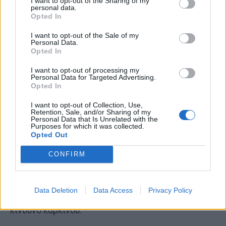
I want to opt-out of the Sharing of my
personal data.
προειδοποιούν ότι το τεστ Galleri θα πρέπει
να
Opted In
συμπληρώνει, όχι να αντικαθιστά
, τα υπάρχοντα
I want to opt-out of the Sale of my
εργαλεία διαλογής καρκίνου, όπως η
Personal Data.
Opted In
κολονοσκόπηση,
η
μαστογραφία
ή τα
τεστ
Παπανικολάου
.
I want to opt-out of processing my
Personal Data for Targeted Advertising.
Opted In
Ποιος μπορεί να κάνει το τεστ
I want to opt-out of Collection, Use,
Retention, Sale, and/or Sharing of my
Galleri;
Personal Data that Is Unrelated with the
Purposes for which it was collected.
Opted Out
Προς το παρόν, το τεστ διατίθεται μόνο με
ιατρική συνταγή σε ορισμένες χώρες,
CONFIRM
συμπεριλαμβανομένων των Ηνωμένων Πολιτειών
και του Ηνωμένου Βασιλείου, συνήθως για άτομα
Data Deletion
Data Access
Privacy Policy
ηλικίας 50 ετών και άνω ή για άτομα με αυξημένο
κίνδυνο καρκίνου.