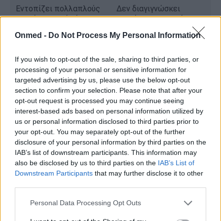
Εντοπίζει πολλαπλούς
Δεν διαγιγνώσκει
καρκίνους από μία
καρκίνο — απαιτεί
αιμοληψία
έλεγχο
Onmed -
Do Not Process My Personal Information
παρακολούθησης
Μπορεί να εντοπίσει
Δεν είναι ακόμη ευρέως
If you wish to opt-out of the sale, sharing to third parties, or
καρκίνους για τους
διαθέσιμο ή/και δεν
processing of your personal or sensitive information for
οποίους δεν υπάρχουν
καλύπτεται από τις
targeted advertising by us, please use the below opt-out
σχετικές εξετάσεις
περισσότερες
section to confirm your selection. Please note that after your
διαλογής
ασφαλιστικές εταιρείες
opt-out request is processed you may continue seeing
interest-based ads based on personal information utilized by
Υψηλή ακρίβεια (χαμηλό
Η ευαισθησία ποικίλλει
us or personal information disclosed to third parties prior to
ποσοστό ψευδώς
ανάλογα με τον τύπο
your opt-out. You may separately opt-out of the further
θετικών)
και το στάδιο του
disclosure of your personal information by third parties on the
καρκίνου
IAB’s list of downstream participants. This information may
also be disclosed by us to third parties on the
IAB’s List of
Μη επεμβατικό και
Μπορεί να “χάσει” πολύ
Downstream Participants
that may further disclose it to other
γρήγορο (αποτελέσματα
μικρούς ή πολύ πρώιμου
third parties.
σε 2-3 εβδομάδες)
σταδίου όγκους
Personal Data Processing Opt Outs
Αν και είναι πολλά υποσχόμενο, οι ειδικοί