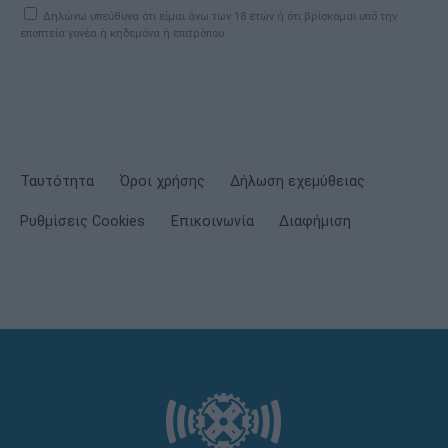
Δηλώνω υπεύθυνα ότι είμαι άνω των 18 ετών ή ότι βρίσκομαι υπό την
εποπτεία γονέα ή κηδεμόνα ή επιτρόπου
Ταυτότητα
Όροι χρήσης
Δήλωση εχεμύθειας
Ρυθμίσεις Cookies
Επικοινωνία
Διαφήμιση