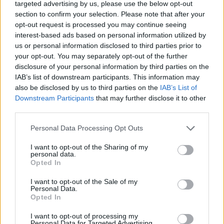
μεγαλώνει. Σε πιο σκούρους τόνους δέρματος, η
targeted advertising by us, please use the below opt-out
section to confirm your selection. Please note that after your
αλλαγή χρώματος μπορεί να είναι δυσδιάκριτη και
opt-out request is processed you may continue seeing
να μοιάζει με “σκιά”, μώλωπα ή γυαλάδα στο πόδι.
interest-based ads based on personal information utilized by
us or personal information disclosed to third parties prior to
your opt-out. You may separately opt-out of the further
5. Αίσθημα βάρους ή κόπωσης στο
disclosure of your personal information by third parties on the
πόδι
IAB’s list of downstream participants. This information may
also be disclosed by us to third parties on the
IAB’s List of
Downstream Participants
that may further disclose it to other
Ένας θρόμβος αίματος στο πόδι παρεμβαίνει στην
third parties.
κανονική ροή του αίματος, κάνοντας το πόδι να
Personal Data Processing Opt Outs
αισθάνεται
βαρύ και να σας πονάει σαν να ήταν
κουρασμένο
, ακόμη και μετά από ελάχιστη
I want to opt-out of the Sharing of my
personal data.
σωματική δραστηριότητα.
Opted In
I want to opt-out of the Sale of my
Αυτό το σύμπτωμα συχνά παραβλέπεται επειδή
Personal Data.
αναπτύσσεται αργά. Ωστόσο, η επίμονη βαρύτητα
Opted In
στο πόδι, ιδιαίτερα όταν συνδυάζεται με πρήξιμο
I want to opt-out of processing my
Personal Data for Targeted Advertising.