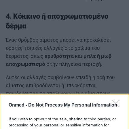
4. Κόκκινο ή αποχρωματισμένο
δέρμα
Ένας θρόμβος αίματος μπορεί να προκαλέσει
ορατές τοπικές αλλαγές στο χρώμα του
δέρματος, όπως
ερυθρότητα και μπλε ή μωβ
αποχρωματισμό
στην πληγείσα περιοχή.
Αυτές οι αλλαγές συμβαίνουν επειδή η ροή του
αίματος επιβραδύνεται ή μπλοκάρεται,
παγιδεύοντας το αποξυγονωμένο αίμα στους
ιστούς.
Onmed -
Do Not Process My Personal Information
Η ερυθρότητα μπορεί να φαίνεται ήπια στην αρχή,
If you wish to opt-out of the sale, sharing to third parties, or
αλλά μπορεί να ενταθεί καθώς ο θρόμβος
processing of your personal or sensitive information for