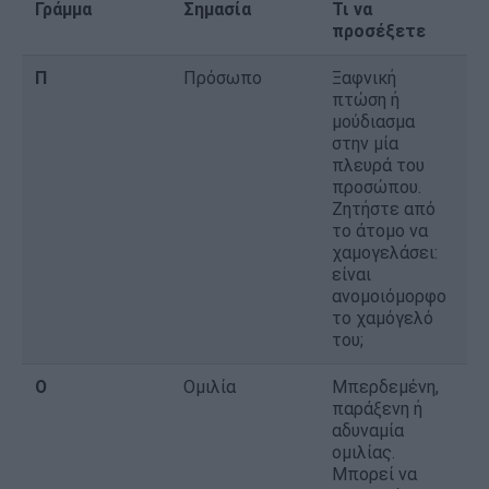
Γράμμα
Σημασία
Τι να
προσέξετε
Π
Πρόσωπο
Ξαφνική
πτώση ή
μούδιασμα
στην μία
πλευρά του
προσώπου.
Ζητήστε από
το άτομο να
χαμογελάσει:
είναι
ανομοιόμορφο
το χαμόγελό
του;
Ο
Ομιλία
Μπερδεμένη,
παράξενη ή
αδυναμία
ομιλίας.
Μπορεί να