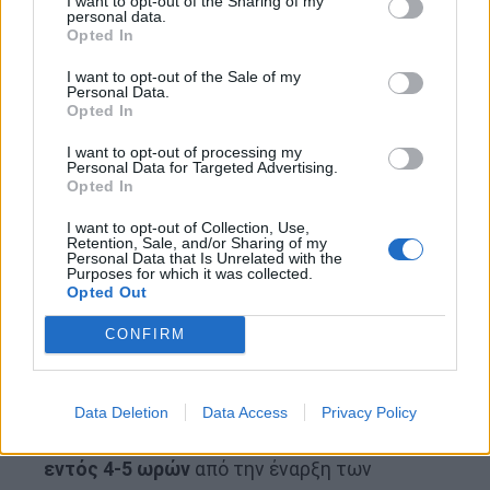
I want to opt-out of the Sharing of my
personal data.
Opted In
Γιατί η γρήγορη δράση μπορεί να
σώσει τον εγκέφαλο
I want to opt-out of the Sale of my
Personal Data.
Opted In
Ο χρόνος είναι ο πιο σημαντικός παράγοντας στη
I want to opt-out of processing my
θεραπεία του εγκεφαλικού επεισοδίου. Όσο πιο
Personal Data for Targeted Advertising.
Opted In
γρήγορα λαμβάνεται ιατρική φροντίδα, τόσο
περισσότερος εγκεφαλικός ιστός μπορεί να
I want to opt-out of Collection, Use,
Retention, Sale, and/or Sharing of my
σωθεί.
Personal Data that Is Unrelated with the
Purposes for which it was collected.
Opted Out
Για τα ισχαιμικά εγκεφαλικά επεισόδια, οι
CONFIRM
γιατροί μπορούν να διαλύσουν ή να
αφαιρέσουν τον θρόμβο χρησιμοποιώντας
φάρμακα (θρομβολυτικά). Αυτές οι
Data Deletion
Data Access
Privacy Policy
θεραπείες είναι πιο αποτελεσματικές
εντός 4-5 ωρών
από την έναρξη των