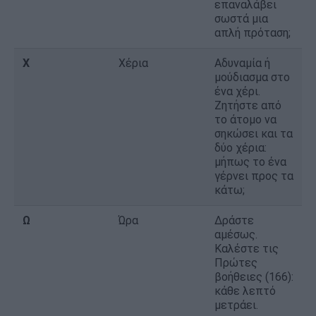
επαναλάβει
σωστά μια
απλή πρόταση;
Χ
Χέρια
Αδυναμία ή
μούδιασμα στο
ένα χέρι.
Ζητήστε από
το άτομο να
σηκώσει και τα
δύο χέρια:
μήπως το ένα
γέρνει προς τα
κάτω;
Ω
Ώρα
Δράστε
αμέσως.
Καλέστε τις
Πρώτες
βοήθειες (166):
κάθε λεπτό
μετράει.