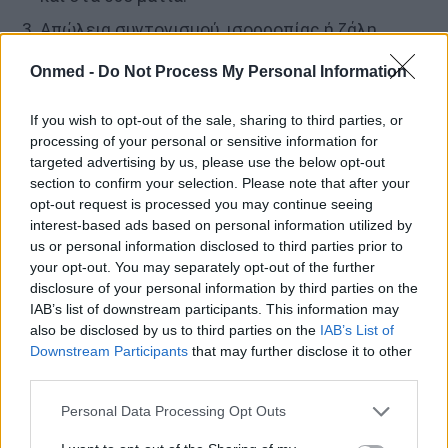
Απώλεια συντονισμού, ισορροπίας ή ζάλη.
Ξαφνικό μούδιασμα στην μία πλευρά του
Onmed -
Do Not Process My Personal Information
σώματος, στο πρόσωπο ή στο πόδι.
If you wish to opt-out of the sale, sharing to third parties, or
Σύγχυση ή δυσκολία στην κατανόηση της
processing of your personal or sensitive information for
ομιλίας.
targeted advertising by us, please use the below opt-out
section to confirm your selection. Please note that after your
Δυσκολία στην κατάποση.
opt-out request is processed you may continue seeing
Πτώση του ενός βλεφάρου.
interest-based ads based on personal information utilized by
us or personal information disclosed to third parties prior to
your opt-out. You may separately opt-out of the further
Στους νέους, τα συμπτώματα μπορεί να φαίνονται
disclosure of your personal information by third parties on the
IAB’s list of downstream participants. This information may
ανεπαίσθητα ή να εκλαμβάνονται ως κόπωση,
also be disclosed by us to third parties on the
IAB’s List of
ημικρανία ή άγχος. Αυτό συχνά καθυστερεί την
Downstream Participants
that may further disclose it to other
επείγουσα περίθαλψη: ένα κρίσιμο σφάλμα, καθώς
third parties.
η αποτελεσματικότητα της θεραπείας μειώνεται
Personal Data Processing Opt Outs
απότομα μετά τις πρώτες ώρες.