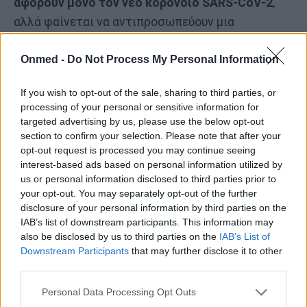
αφορούν μόνο τον νέο κορονοϊό SARS-CoV-2
,
αλλά φαίνεται να αντιπροσωπεύουν μια
υπερβολική εκδοχή του τι συμβαίνει κατά τη
Onmed -
Do Not Process My Personal Information
διάρκεια άλλων ιογενών ασθενειών, όπως η γρίπη
και οι λοιμώξεις από αδενοϊό.
If you wish to opt-out of the sale, sharing to third parties, or
processing of your personal or sensitive information for
Αυτό υποστηρίζει/συμβαδίζει με το ότι η
targeted advertising by us, please use the below opt-out
φλεγμονή που σχετίζεται με μόλυνση είναι μια
section to confirm your selection. Please note that after your
κοινή οδός προς τις καρδιαγγειακές παθήσεις,
opt-out request is processed you may continue seeing
interest-based ads based on personal information utilized by
ανεξάρτητα από τον εκάστοτε υπαίτιο ιό.
us or personal information disclosed to third parties prior to
your opt-out. You may separately opt-out of the further
Ο ρόλος του εμβολιασμού και της
disclosure of your personal information by third parties on the
IAB’s list of downstream participants. This information may
πρόληψης
also be disclosed by us to third parties on the
IAB’s List of
Downstream Participants
that may further disclose it to other
third parties.
Οι ερευνητές τόνισαν, ότι η πρόληψη των ιογενών
λοιμώξεων παραμένει ένας από τους πιο
Personal Data Processing Opt Outs
αποτελεσματικούς τρόπους για την προστασία