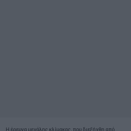
Η έρευνα μεγάλης κλίμακας, που διεξήχθη από