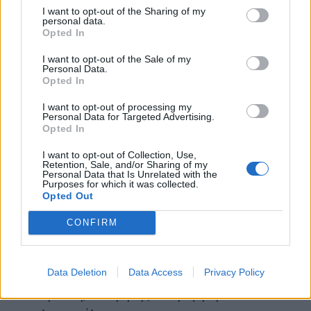
I want to opt-out of the Sharing of my
της καρδιαγγειακής υγείας.
personal data.
Opted In
Οι
εμβολιασμοί,
ιδιαίτερα κατά της γρίπης και
I want to opt-out of the Sale of my
Personal Data.
της COVID-19, συσχετίστηκαν με
χαμηλότερο
Opted In
κίνδυνο
επακόλουθων καρδιακών επεισοδίων
I want to opt-out of processing my
μεταξύ των συμμετεχόντων στην μελέτη.
Personal Data for Targeted Advertising.
Σύμφωνα με τους καρδιολόγους, η ενημέρωση
Opted In
σχετικά με τα συνιστώμενα εμβόλια μπορεί να
I want to opt-out of Collection, Use,
Retention, Sale, and/or Sharing of my
μειώσει τόσο τη σοβαρότητα των λοιμώξεων όσο
Personal Data that Is Unrelated with the
Purposes for which it was collected.
και την πιθανότητα καρδιακών επιπλοκών στη
Opted Out
συνέχεια.
CONFIRM
Τόνισαν επίσης τη σημασία για:
Data Deletion
Data Access
Privacy Policy
Διαχείριση χρόνιων παθήσεων, όπως η
υπέρταση, ο διαβήτης και η υψηλή