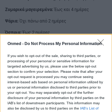
Ζυμαρικά μαγειρεμένα:
Έως και 4 ημέρες
Ψάρια:
Όχι πάνω από 2 ημέρες
Όσπρια:
Έως 2 ημέρες
Λαδερά:
2 ημέρες
Onmed -
Do Not Process My Personal Information
Διαβάστε επίσης:
If you wish to opt-out of the sale, sharing to third parties, or
processing of your personal or sensitive information for
Ποιες τροφές απαγορεύεται να βάζετε στο
targeted advertising by us, please use the below opt-out
section to confirm your selection. Please note that after your
φούρνο μικροκυμάτων
opt-out request is processed you may continue seeing
interest-based ads based on personal information utilized by
Ποιο λαχανικό απαγορεύεται να βάλετε στο
us or personal information disclosed to third parties prior to
ψυγείο
your opt-out. You may separately opt-out of the further
disclosure of your personal information by third parties on the
IAB’s list of downstream participants. This information may
also be disclosed by us to third parties on the
IAB’s List of