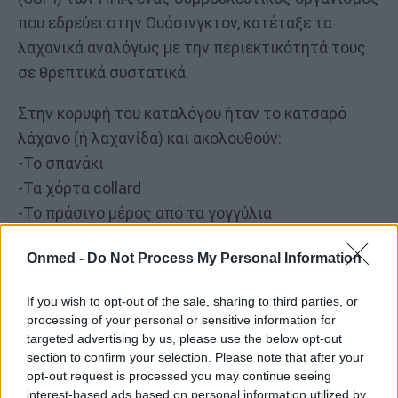
που εδρεύει στην Ουάσινγκτον, κατέταξε τα
λαχανικά αναλόγως με την περιεκτικότητά τους
σε θρεπτικά συστατικά.
Στην κορυφή του καταλόγου ήταν το κατσαρό
λάχανο (ή λαχανίδα) και ακολουθούν:
-Το σπανάκι
-Τα χόρτα collard
-Το πράσινο μέρος από τα γογγύλια
-Τα σέσκουλα
Onmed -
Do Not Process My Personal Information
-Η κολοκύθα
-Το σινάπι
If you wish to opt-out of the sale, sharing to third parties, or
-Οι γλυκοπατάτες
processing of your personal or sensitive information for
-Το μπρόκολο
targeted advertising by us, please use the below opt-out
section to confirm your selection. Please note that after your
-Τα καρότα
opt-out request is processed you may continue seeing
interest-based ads based on personal information utilized by