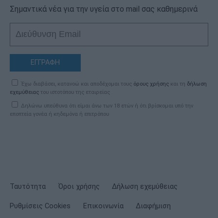
Σημαντικά νέα για την υγεία στο mail σας καθημερινά
ΕΓΓΡΑΦΗ
Έχω διαβάσει, κατανοώ και αποδέχομαι τους
όρους χρήσης
και τη
δήλωση
εχεμύθειας
του ιστοτόπου της εταιρείας
Δηλώνω υπεύθυνα ότι είμαι άνω των 18 ετών ή ότι βρίσκομαι υπό την
εποπτεία γονέα ή κηδεμόνα ή επιτρόπου
Ταυτότητα
Όροι χρήσης
Δήλωση εχεμύθειας
Ρυθμίσεις Cookies
Επικοινωνία
Διαφήμιση