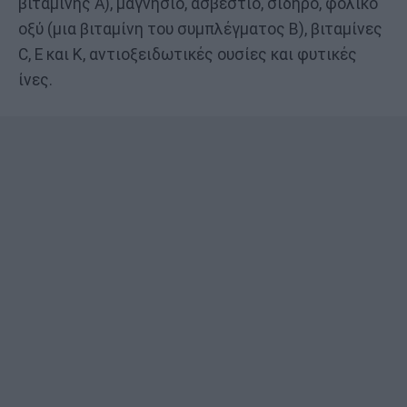
βιταμίνης Α), μαγνήσιο, ασβέστιο, σίδηρο, φολικό
οξύ (μια βιταμίνη του συμπλέγματος Β), βιταμίνες
C, Ε και Κ, αντιοξειδωτικές ουσίες και φυτικές
ίνες.