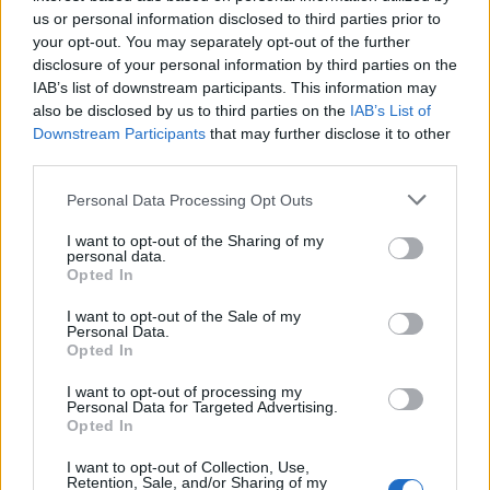
Πολύ θρεπτικά είναι επίσης το μαρούλι, οι
us or personal information disclosed to third parties prior to
κόκκινες πιπεριές, τα αντίδια, τα κολοκύθια, οι
your opt-out. You may separately opt-out of the further
disclosure of your personal information by third parties on the
πράσινες πιπεριές και ο αρακάς.
IAB’s list of downstream participants. This information may
also be disclosed by us to third parties on the
IAB’s List of
Διαβάστε επίσης:
Downstream Participants
that may further disclose it to other
third parties.
Ποια είναι η κατάλληλη ώρα για να φάτε τα
φρούτα
Personal Data Processing Opt Outs
I want to opt-out of the Sharing of my
Ποια φρούτα επιταχύνουν τον μεταβολισμό
personal data.
Opted In
I want to opt-out of the Sale of my
Personal Data.
Opted In
I want to opt-out of processing my
Personal Data for Targeted Advertising.
Opted In
I want to opt-out of Collection, Use,
Retention, Sale, and/or Sharing of my