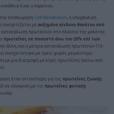
ιοπάθεια ή και ο καρκίνος.
στην επιθεώρηση
Cell Metabolism
, η υπερβολική
α συσχετίζεται με
αυξημένο κίνδυνο θανάτου από
ή κατανάλωση πρωτεϊνών στο πλαίσιο της μελέτης
ει
πρωτεΐνες σε ποσοστό άνω του 20% επί των
την άλλη, και η μέτρια κατανάλωση πρωτεϊνών (10-
ν) συσχετίστηκε με τρεις φορές μεγαλύτερο
ση με μια διατροφή με λίγες πρωτεΐνες (κάτω από
ν).
δραση ήταν εντονότερη για τις
πρωτεΐνες ζωικής
γό) σε σύγκριση με τις
πρωτεΐνες φυτικής
κινόα).