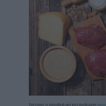
Ωστόσο, η υπερβολική κατανάλωση
πρω