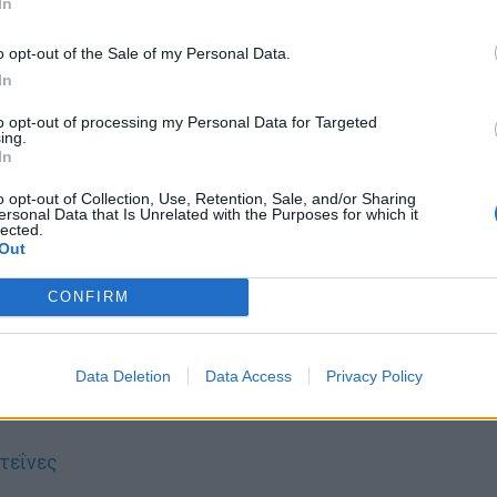
In
o opt-out of the Sale of my Personal Data.
ποσότητα πρωτεϊνών
In
to opt-out of processing my Personal Data for Targeted
ing.
ίζεται με γνώμονα το σωματικό βάρος. Για κάθε
In
ια
πρωτεΐνης. Για παράδειγμα, ένα άτομο με βάρος
o opt-out of Collection, Use, Retention, Sale, and/or Sharing
ια πρωτεΐνης την ημέρα.
ersonal Data that Is Unrelated with the Purposes for which it
lected.
Out
ο
παρέχει 43 γραμμάρια πρωτεΐνης. Εάν
 δύο γεύματα της ημέρας (μεσημεριανό και βραδινό),
CONFIRM
 το ημερήσιο συνιστώμενο όριο πρόσληψης
Data Deletion
Data Access
Privacy Policy
τεΐνες