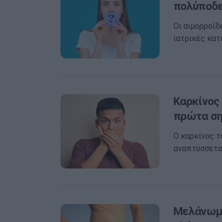
πολύποδ
Οι αιμορροΐδ
ιατρικές κατ
Καρκίνος 
πρώτα ση
Ο καρκίνος τ
αναπτύσσεται
Μελάνωμα