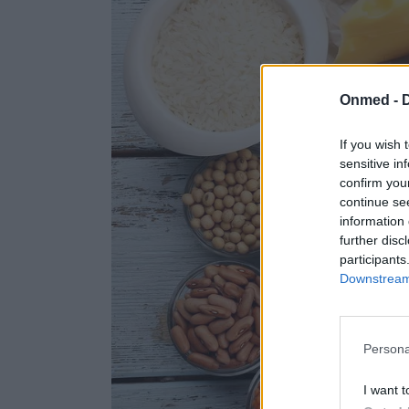
Onmed -
If you wish 
sensitive in
confirm you
continue se
information 
further disc
participants
Downstream 
Persona
I want t