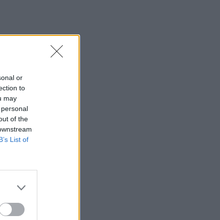
sonal or
ection to
ou may
 personal
out of the
 downstream
B’s List of