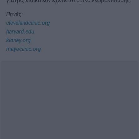
γιατρό, ειδικά εάν έχετε ιστορικό νεφρολιθίασης.
Πηγές:
clevelandclinic.org
harvard.edu
kidney.org
mayoclinic.org