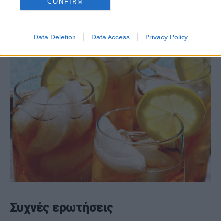
Σερβίρετε με πάγο με ένα φύλλο μέντας ή
CONFIRM
μια φέτα αγγουριού για γεύση
Data Deletion
Data Access
Privacy Policy
Συχνές ερωτήσεις