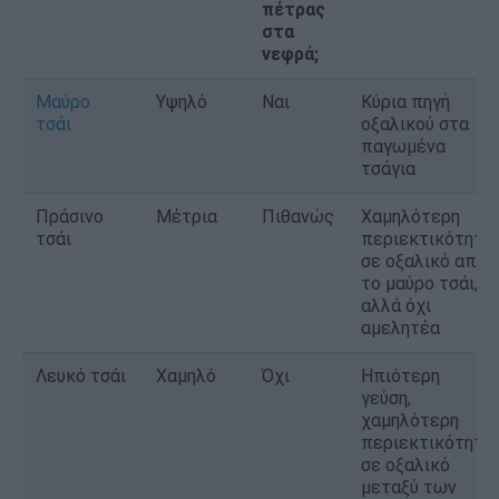
πέτρας
στα
νεφρά;
Μαύρο
Υψηλό
Ναι
Κύρια πηγή
τσάι
οξαλικού στα
παγωμένα
τσάγια
Πράσινο
Μέτρια
Πιθανώς
Χαμηλότερη
τσάι
περιεκτικότητα
σε οξαλικό από
το μαύρο τσάι,
αλλά όχι
αμελητέα
Λευκό τσάι
Χαμηλό
Όχι
Ηπιότερη
γεύση,
χαμηλότερη
περιεκτικότητα
σε οξαλικό
μεταξύ των