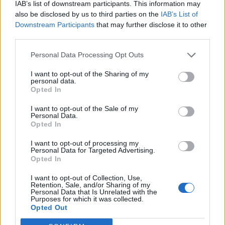
IAB’s list of downstream participants. This information may
also be disclosed by us to third parties on the
IAB’s List of
Φτιάξτε το τσάι σε χαμηλή φωτιά, για να
Downstream Participants
that may further disclose it to other
μειώσετε τη συγκέντρωση οξαλικού
third parties.
Πιείτε το μαζί με γεύματα που περιέχουν
Personal Data Processing Opt Outs
τροφές πλούσιες σε ασβέστιο, για να
I want to opt-out of the Sharing of my
δεσμεύσει τα οξαλικά στο έντερο
personal data.
Opted In
Παραμείνετε καλά ενυδατωμένοι συνολικά,
για να καθαρίσετε αποτελεσματικά τα
I want to opt-out of the Sale of my
Personal Data.
νεφρά σας
Opted In
I want to opt-out of processing my
Personal Data for Targeted Advertising.
Απλή συνταγή για παγωμένο τσάι Rooibos:
Opted In
Βουτήξτε 2-3 φακελάκια τσαγιού rooibos
I want to opt-out of Collection, Use,
Retention, Sale, and/or Sharing of my
σε 1 λίτρο ζεστού νερού για 10 λεπτά
Personal Data that Is Unrelated with the
Purposes for which it was collected.
Opted Out
Βάλτε το στο ψυγείο