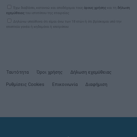
Έχω διαβάσει, κατανοώ και αποδέχομαι τους
όρους χρήσης
και τη
δήλωση
εχεμύθειας
του ιστοτόπου της εταιρείας
Δηλώνω υπεύθυνα ότι είμαι άνω των 18 ετών ή ότι βρίσκομαι υπό την
εποπτεία γονέα ή κηδεμόνα ή επιτρόπου
Ταυτότητα
Όροι χρήσης
Δήλωση εχεμύθειας
Ρυθμίσεις Cookies
Επικοινωνία
Διαφήμιση