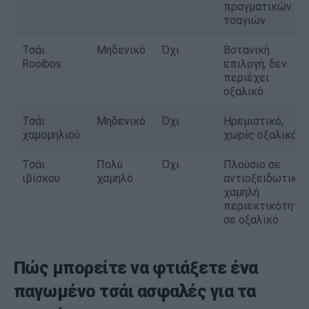
πραγματικών
τσαγιών
Τσάι
Μηδενικό
Όχι
Βοτανική
Rooibos
επιλογή, δεν
περιέχει
οξαλικό
Τσάι
Μηδενικό
Όχι
Ηρεμιστικό,
χαμομηλιού
χωρίς οξαλικά
Τσάι
Πολύ
Όχι
Πλούσιο σε
ιβίσκου
χαμηλό
αντιοξειδωτικά,
χαμηλή
περιεκτικότητα
σε οξαλικό
Πώς μπορείτε να φτιάξετε ένα
παγωμένο τσάι ασφαλές για τα