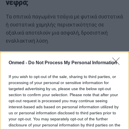
νεφρά;
Τα σπιτικά παγωμένα τσάγια με φυτικά συστατικά
ή συστατικά χαμηλής περιεκτικότητας σε
οξαλικά αποτελούν μια ασφαλή, δροσιστική
εναλλακτική λύση.
Για να ελαχιστοποιήσετε τον κίνδυνο εμφάνισης
πέτρας στα νεφρά, ενώ παράλληλα απολαμβάνετε
Onmed -
Do Not Process My Personal Information
παγωμένο τσάι, λάβετε υπόψη αυτές τις
If you wish to opt-out of the sale, sharing to third parties, or
συμβουλές:
processing of your personal or sensitive information for
targeted advertising by us, please use the below opt-out
Χρησιμοποιήστε rooibos, χαμομήλι ή λευκό
section to confirm your selection. Please note that after your
opt-out request is processed you may continue seeing
τσάι ως βάση
interest-based ads based on personal information utilized by
Αποφύγετε την προσθήκη μεγάλων
us or personal information disclosed to third parties prior to
your opt-out. You may separately opt-out of the further
ποσοτήτων ζάχαρης ή εσπεριδοειδών, τα
disclosure of your personal information by third parties on the
οποία μπορεί να ερεθίσουν τα νεφρά