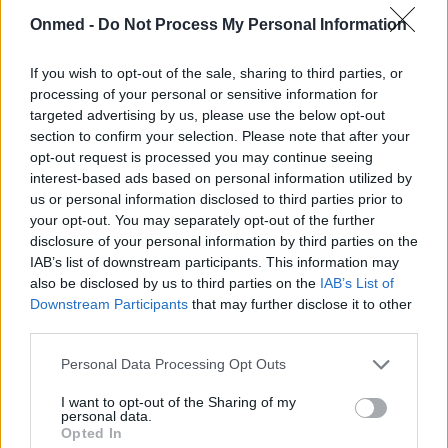
Πώς θα περιορίσετε τους μεγάλους πόρους στην
Onmed -
Do Not Process My Personal Information
επιδερμίδα
If you wish to opt-out of the sale, sharing to third parties, or
processing of your personal or sensitive information for
Γιατί δεν πρέπει να κόβετε τα πετσάκια από τα
targeted advertising by us, please use the below opt-out
νύχια
section to confirm your selection. Please note that after your
opt-out request is processed you may continue seeing
interest-based ads based on personal information utilized by
Ψωρίαση: Μάθετε τα πάντα μέσα από εικόνες
us or personal information disclosed to third parties prior to
your opt-out. You may separately opt-out of the further
disclosure of your personal information by third parties on the
IAB’s list of downstream participants. This information may
also be disclosed by us to third parties on the
IAB’s List of
Downstream Participants
that may further disclose it to other
third parties.
Personal Data Processing Opt Outs
I want to opt-out of the Sharing of my
personal data.
Opted In