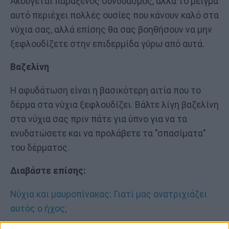
Ακούγεται παράξενος συνδυασμός, αλλά το μείγμα
αυτό περιέχει πολλές ουσίες που κάνουν καλό στα
νύχια σας, αλλά επίσης θα σας βοηθήσουν να μην
ξεφλουδίζετε στην επιδερμίδα γύρω από αυτά.
Βαζελίνη
Η αφυδάτωση είναι η βασικότερη αιτία που το
δέρμα στα νύχια ξεφλουδίζει. Βάλτε λίγη βαζελίνη
στα νύχια σας πριν πάτε για ύπνο για να τα
ενυδατώσετε και να προλάβετε τα "σπασίματα"
του δέρματος.
Διαβάστε επίσης:
Νύχια και μαυροπίνακας: Γιατί μας ανατριχιάζει
αυτός ο ήχος;