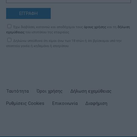
ΕΓΓΡΑΦΗ
Έχω διαβάσει, κατανοώ και αποδέχομαι τους
όρους χρήσης
και τη
δήλωση
εχεμύθειας
του ιστοτόπου της εταιρείας
Δηλώνω υπεύθυνα ότι είμαι άνω των 18 ετών ή ότι βρίσκομαι υπό την
εποπτεία γονέα ή κηδεμόνα ή επιτρόπου
Ταυτότητα
Όροι χρήσης
Δήλωση εχεμύθειας
Ρυθμίσεις Cookies
Επικοινωνία
Διαφήμιση