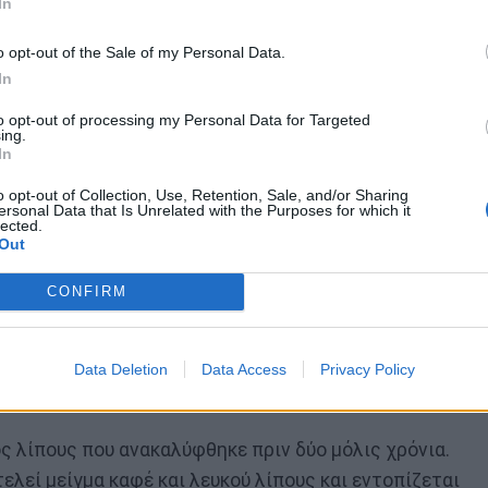
In
θερμίδες, έχετε υγιή επίπεδα σακχάρου στο αίμα
το χειμώνα
o opt-out of the Sale of my Personal Data.
φέ λίπος
In
to opt-out of processing my Personal Data for Targeted
πονται οι τροφές σε θερμική ενέργεια. Όταν
ing.
In
ασίες, το καφέ λίπος λειτουργεί σαν μυς,
νας ενήλικας με φυσιολογικό ή χαμηλό βάρος έχει
o opt-out of Collection, Use, Retention, Sale, and/or Sharing
ersonal Data that Is Unrelated with the Purposes for which it
λίπος. Αυτή η ποσότητα είναι αρκετή για να
lected.
Out
ρες όταν ενεργοποιείται το καφέ λίπος. Το καφέ
ακχάρου και αποτρέπει τη συσσώρευση επιπλέον
CONFIRM
υνήθως.
ς με τη γυμναστική
Data Deletion
Data Access
Privacy Policy
εζ λίπος
ος λίπους που ανακαλύφθηκε πριν δύο μόλις χρόνια.
τελεί μείγμα καφέ και λευκού λίπους και εντοπίζεται