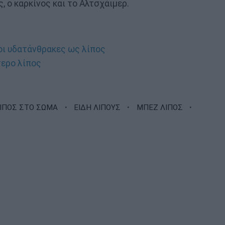
, ο καρκίνος και το Αλτσχάιμερ.
 οι υδατάνθρακες ως λίπος
τερο λίπος
·
·
·
ΙΠΟΣ ΣΤΟ ΣΩΜΑ
ΕΙΔΗ ΛΙΠΟΥΣ
ΜΠΕΖ ΛΙΠΟΣ