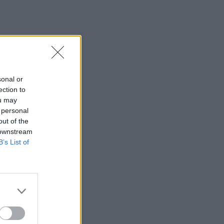
sonal or
ection to
ou may
 personal
out of the
 downstream
B’s List of