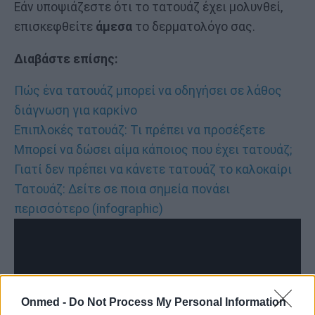
Εάν υποψιάζεστε ότι το τατουάζ έχει μολυνθεί,
επισκεφθείτε
άμεσα
το δερματολόγο σας.
Διαβάστε επίσης:
Πώς ένα τατουάζ μπορεί να οδηγήσει σε λάθος
διάγνωση για καρκίνο
Επιπλοκές τατουάζ: Τι πρέπει να προσέξετε
Μπορεί να δώσει αίμα κάποιος που έχει τατουάζ;
Γιατί δεν πρέπει να κάνετε τατουάζ το καλοκαίρι
Τατουάζ: Δείτε σε ποια σημεία πονάει
περισσότερο (infographic)
Onmed -
Do Not Process My Personal Information