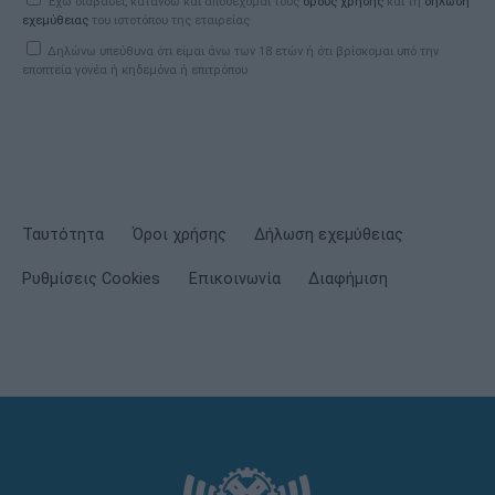
Έχω διαβάσει, κατανοώ και αποδέχομαι τους
όρους χρήσης
και τη
δήλωση
εχεμύθειας
του ιστοτόπου της εταιρείας
Δηλώνω υπεύθυνα ότι είμαι άνω των 18 ετών ή ότι βρίσκομαι υπό την
εποπτεία γονέα ή κηδεμόνα ή επιτρόπου
Ταυτότητα
Όροι χρήσης
Δήλωση εχεμύθειας
Ρυθμίσεις Cookies
Επικοινωνία
Διαφήμιση