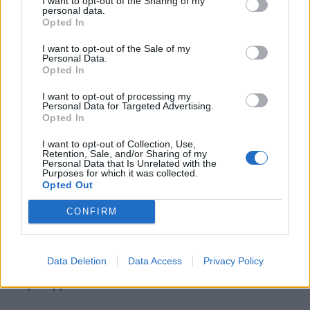
εναποθέσεις.
I want to opt-out of the Sharing of my
personal data.
Opted In
Αυτή η εξέταση είναι σημαντική, επειδή οι
I want to opt-out of the Sale of my
Personal Data.
εναποθέσεις μερικές φορές αντανακλούν
Opted In
ευρύτερα προβλήματα υγείας που χρήζουν
I want to opt-out of processing my
προσοχής.
Personal Data for Targeted Advertising.
Opted In
Επιλογές θεραπείας για τις
I want to opt-out of Collection, Use,
Retention, Sale, and/or Sharing of my
Personal Data that Is Unrelated with the
εναποθέσεις ασβεστίου στο
Purposes for which it was collected.
Opted Out
πρόσωπο
CONFIRM
Η θεραπεία εξαρτάται από την αιτία, τη
σοβαρότητα και το εάν οι όζοι προκαλούν πόνο ή
Data Deletion
Data Access
Privacy Policy
αισθητικά προβλήματα. Οι επιλογές
περιλαμβάνουν: