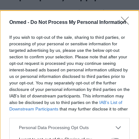
Για να επιβεβαιώσει την ασβέστωση δέρματος,
ένας δερματολόγος μπορεί να συστήσει:
Onmed -
Do Not Process My Personal Information
If you wish to opt-out of the sale, sharing to third parties, or
Φυσική εξέταση για την αξιολόγηση του
processing of your personal or sensitive information for
μεγέθους, της θέσης και της συνοχής.
targeted advertising by us, please use the below opt-out
section to confirm your selection. Please note that after your
Εξετάσεις αίματος για τον έλεγχο της
opt-out request is processed you may continue seeing
λειτουργίας του ασβεστίου, του
interest-based ads based on personal information utilized by
φωσφόρου, των νεφρών και των
us or personal information disclosed to third parties prior to
your opt-out. You may separately opt-out of the further
παραθυρεοειδών.
disclosure of your personal information by third parties on the
Βιοψία δέρματος για την επαλήθευση των
IAB’s list of downstream participants. This information may
εναποθέσεων ασβεστίου και τον
also be disclosed by us to third parties on the
IAB’s List of
Downstream Participants
that may further disclose it to other
αποκλεισμό κύστεων ή όγκων.
third parties.
Ακτινογραφίες ή υπερηχογράφημα, εάν
Personal Data Processing Opt Outs
υπάρχουν υποψίες για βαθύτερες