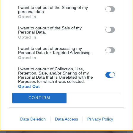
διαμόρφωση του περιγράμματος του
I want to opt-out of the Sharing of my
προσώπου.
personal data.
Opted In
I want to opt-out of the Sale of my
Αυτές οι προσεγγίσεις ενέχουν κινδύνους και
Personal Data.
πρέπει να συζητηθούν με έναν δερματολόγο ή
Opted In
πλαστικό χειρουργό.
I want to opt-out of processing my
Personal Data for Targeted Advertising.
Opted In
I want to opt-out of Collection, Use,
Retention, Sale, and/or Sharing of my
Personal Data that Is Unrelated with the
Purposes for which it was collected.
Opted Out
CONFIRM
Data Deletion
Data Access
Privacy Policy