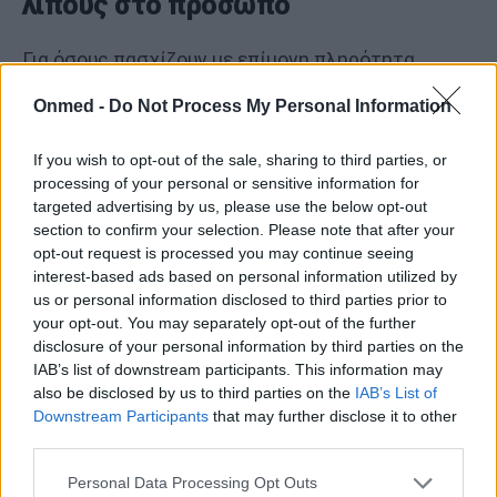
λίπους στο πρόσωπο
Για όσους πασχίζουν με επίμονη πληρότητα
λίπους στο πρόσωπο παρά τον υγιεινό τρόπο
Onmed -
Do Not Process My Personal Information
ζωής που διάγουν, μπορούν να εξετάσουν κάποιες
καλλυντικούς τύπου παρεμβάσεις.
If you wish to opt-out of the sale, sharing to third parties, or
processing of your personal or sensitive information for
targeted advertising by us, please use the below opt-out
Οι ενέσιμες θεραπείες (όπως το
section to confirm your selection. Please note that after your
δεοξυχολικό οξύ για το λίπος στο
opt-out request is processed you may continue seeing
προγούλι) διαλύουν τα τοπικά
interest-based ads based on personal information utilized by
us or personal information disclosed to third parties prior to
λιποκύτταρα.
your opt-out. You may separately opt-out of the further
Η λιποαναρρόφηση μπορεί να μειώσει
disclosure of your personal information by third parties on the
IAB’s list of downstream participants. This information may
χειρουργικά το λίπος στα μάγουλα και τη
also be disclosed by us to third parties on the
IAB’s List of
γνάθο.
Downstream Participants
that may further disclose it to other
third parties.
Οι μη επεμβατικές θεραπείες (υπέρηχοι και
κρυολιπόλυση) μπορεί να βοηθήσουν στη
Personal Data Processing Opt Outs