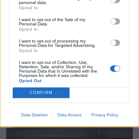
personal data.
Opted In
I want to opt-out of the Sale of my
Personal Data.
Όσα θέλεις να μάθεις για το mini χάπι
Opted In
αντισύλληψης
I want to opt-out of processing my
Personal Data for Targeted Advertising.
Το αντισυλληπτικό αυτό χάπι που πρέπει να παίρνεις
Opted In
κάθε μέρα –όπως τα άλλα– περιέχει μόνο μία ορμόνη.
I want to opt-out of Collection, Use,
Retention, Sale, and/or Sharing of my
Personal Data that Is Unrelated with the
Purposes for which it was collected.
Opted Out
CONFIRM
Data Deletion
Data Access
Privacy Policy