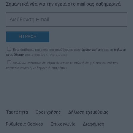
Σημαντικά νέα για την υγεία στο mail σας καθημερινά
ΕΓΓΡΑΦΗ
Έχω διαβάσει, κατανοώ και αποδέχομαι τους
όρους χρήσης
και τη
δήλωση
εχεμύθειας
του ιστοτόπου της εταιρείας
Δηλώνω υπεύθυνα ότι είμαι άνω των 18 ετών ή ότι βρίσκομαι υπό την
εποπτεία γονέα ή κηδεμόνα ή επιτρόπου
Ταυτότητα
Όροι χρήσης
Δήλωση εχεμύθειας
Ρυθμίσεις Cookies
Επικοινωνία
Διαφήμιση