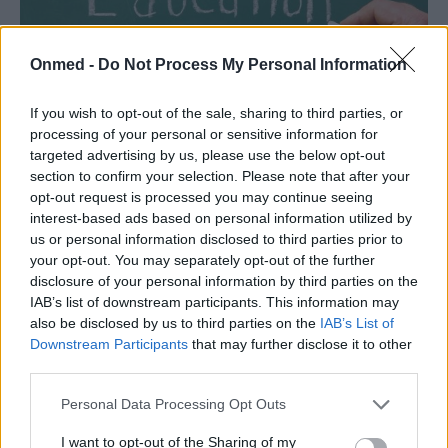
Onmed -
Do Not Process My Personal Information
Μάθημα σεξ: Πρέπει να μπει στα
If you wish to opt-out of the sale, sharing to third parties, or
σχολεία;
processing of your personal or sensitive information for
targeted advertising by us, please use the below opt-out
Πόσο σημαντικός είναι ο ρόλος της σεξουαλικής
section to confirm your selection. Please note that after your
αγωγής στα παιδιά και στους εφήβους; Πρέπει το
opt-out request is processed you may continue seeing
μάθημα αυτό να μπει στα…
interest-based ads based on personal information utilized by
us or personal information disclosed to third parties prior to
your opt-out. You may separately opt-out of the further
disclosure of your personal information by third parties on the
IAB’s list of downstream participants. This information may
also be disclosed by us to third parties on the
IAB’s List of
Downstream Participants
that may further disclose it to other
third parties.
Personal Data Processing Opt Outs
I want to opt-out of the Sharing of my