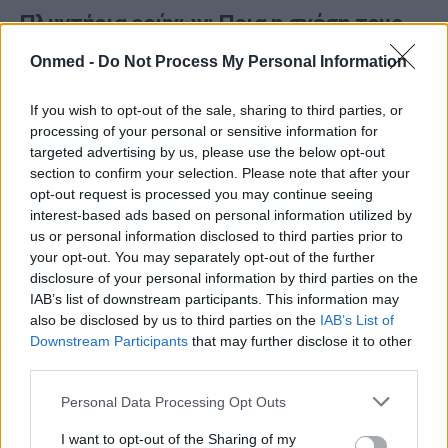
Πλυντήρια ρούχων: Ποια η σχέση τους
με την υπογονιμότητα και τις γενετικές
Onmed -
Do Not Process My Personal Information
ανωμαλίες
If you wish to opt-out of the sale, sharing to third parties, or
Τα πλυντήρια ρούχων συμβάλλουν στη χαμηλή
processing of your personal or sensitive information for
λίμπιντο, την υπογονιμότητα και τις γενετικές
targeted advertising by us, please use the below opt-out
ανωμαλίες σύμφωνα με νέα επιστημονική έρευνα από
section to confirm your selection. Please note that after your
opt-out request is processed you may continue seeing
το…
interest-based ads based on personal information utilized by
us or personal information disclosed to third parties prior to
your opt-out. You may separately opt-out of the further
disclosure of your personal information by third parties on the
IAB’s list of downstream participants. This information may
also be disclosed by us to third parties on the
IAB’s List of
Downstream Participants
that may further disclose it to other
third parties.
Personal Data Processing Opt Outs
I want to opt-out of the Sharing of my