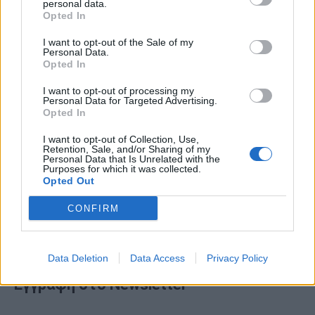
personal data.
Opted In
I want to opt-out of the Sale of my
Έτσι θα καθαρίσετε το πλυντήριο
Personal Data.
Opted In
ρούχων και πιάτων
I want to opt-out of processing my
Οι πλύσεις σε χαμηλές θερμοκρασίες και ειδικά με
Personal Data for Targeted Advertising.
Opted In
υγρά απορρυπαντικά ευνοούν τη δημιουργία μικροβίων
και μυρωδιάς στα πλυντήρια ρούχων και…
I want to opt-out of Collection, Use,
Retention, Sale, and/or Sharing of my
Personal Data that Is Unrelated with the
Purposes for which it was collected.
Opted Out
CONFIRM
Data Deletion
Data Access
Privacy Policy
Εγγραφή στο Newsletter