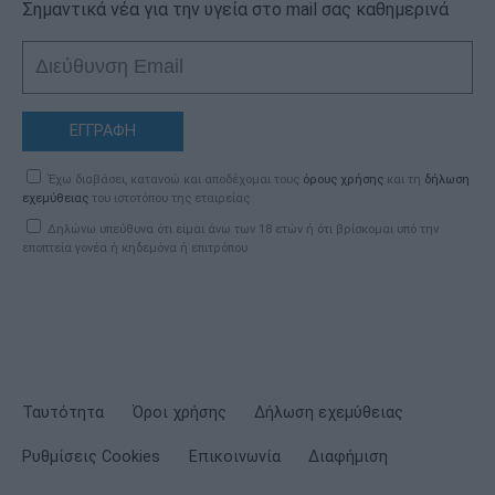
Σημαντικά νέα για την υγεία στο mail σας καθημερινά
ΕΓΓΡΑΦΗ
Έχω διαβάσει, κατανοώ και αποδέχομαι τους
όρους χρήσης
και τη
δήλωση
εχεμύθειας
του ιστοτόπου της εταιρείας
Δηλώνω υπεύθυνα ότι είμαι άνω των 18 ετών ή ότι βρίσκομαι υπό την
εποπτεία γονέα ή κηδεμόνα ή επιτρόπου
Ταυτότητα
Όροι χρήσης
Δήλωση εχεμύθειας
Ρυθμίσεις Cookies
Επικοινωνία
Διαφήμιση