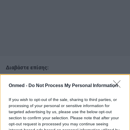
Διαβάστε επίσης:
Γιατί δεν πρέπει να πίνετε νερό από πλαστικά
Onmed -
Do Not Process My Personal Information
μπουκάλια που έχουν εκτεθεί στον ήλιο
If you wish to opt-out of the sale, sharing to third parties, or
Δέκα πράγματα που έχετε στο σπίτι και σας
processing of your personal or sensitive information for
αρρωσταίνουν...
targeted advertising by us, please use the below opt-out
section to confirm your selection. Please note that after your
Πέντε επικίνδυνα χημικά στις συσκευασμένες
opt-out request is processed you may continue seeing
interest-based ads based on personal information utilized by