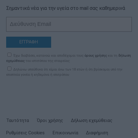
Σημαντικά νέα για την υγεία στο mail σας καθημερινά
ΕΓΓΡΑΦΗ
Έχω διαβάσει, κατανοώ και αποδέχομαι τους
όρους χρήσης
και τη
δήλωση
εχεμύθειας
του ιστοτόπου της εταιρείας
Δηλώνω υπεύθυνα ότι είμαι άνω των 18 ετών ή ότι βρίσκομαι υπό την
εποπτεία γονέα ή κηδεμόνα ή επιτρόπου
Ταυτότητα
Όροι χρήσης
Δήλωση εχεμύθειας
Ρυθμίσεις Cookies
Επικοινωνία
Διαφήμιση