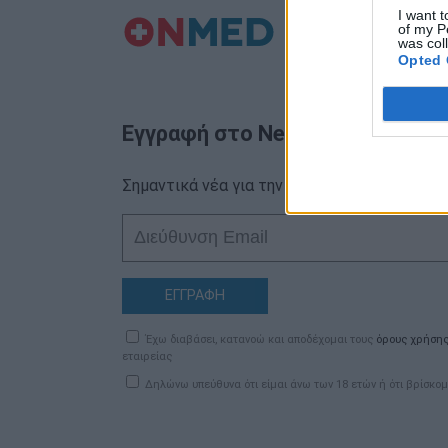
I want t
of my P
was col
Opted 
Εγγραφή στο Newsletter
Σημαντικά νέα για την υγεία στο mail σας κα
ΕΓΓΡΑΦΗ
Έχω διαβάσει, κατανοώ και αποδέχομαι τους
όρους χρήση
εταιρείας
Δηλώνω υπεύθυνα ότι είμαι άνω των 18 ετών ή ότι βρίσκομ