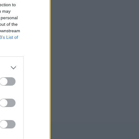
ection to
ou may
 personal
out of the
 downstream
B’s List of