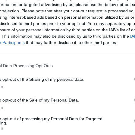
Τα οφέλη για την υγεία σας (video)
formation for targeted advertising by us, please use the below opt-out s
r selection. Please note that after your opt-out request is processed y
ποτελούν βασική τροφή από την αρχαιότητα και είναι
eing interest-based ads based on personal information utilized by us or
επτικά.
disclosed to third parties prior to your opt-out. You may separately opt-
losure of your personal information by third parties on the IAB’s list of
. This information may also be disclosed by us to third parties on the
IA
Participants
that may further disclose it to other third parties.
l Data Processing Opt Outs
αι οι τροφές που μας πάνε κατευθείαν
 ύπνο
o opt-out of the Sharing of my personal data.
In
ετοί άνθρωποι οι οποίοι δυσκολεύονται να κοιμηθούν,
ι οι οποίοι δεν μπορούν να κοιμηθούν καθόλου. Γενικά,
o opt-out of the Sale of my Personal Data.
In
to opt-out of processing my Personal Data for Targeted
ing.
In