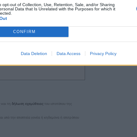
o opt-out of Collection, Use, Retention, Sale, and/or Sharing
ersonal Data that Is Unrelated with the Purposes for which it
lected.
Out
CONFIRM
Ταυτότητα
Data Deletion
Data Access
Privacy Policy
Ρυθμίσεις 
θημερινά
ς
και τη
δήλωση εχεμύθειας
του ιστοτόπου της
αι υπό την εποπτεία γονέα ή κηδεμόνα ή επιτρόπου