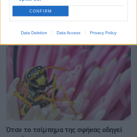
αντιμετωπίσετε
CONFIRM
Δερματικές βλάβες μπορεί να προκληθούν μετά από
τυχαία επαφή ή δήγμα από υδρόβιους οργανισμούς, με
αποτέλεσμα δερματικά εξανθήματα και σε…
Data Deletion
Data Access
Privacy Policy
Όταν το τσίμπημα της σφήκας οδηγεί