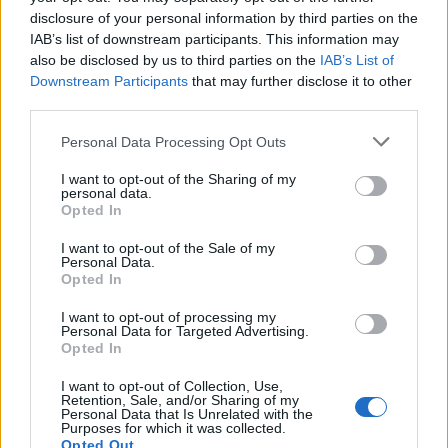
disclosure of your personal information by third parties on the
Τα τσιμπούρια (κρότωνες) είναι μικρά παρασιτικά
IAB’s list of downstream participants. This information may
αρθρόποδα που τρέφονται με το αίμα των θηλαστικών.
also be disclosed by us to third parties on the
IAB’s List of
Υπάρχουν περισσότερα από 800 διαφορετικά είδη,…
Downstream Participants
that may further disclose it to other
third parties.
Personal Data Processing Opt Outs
I want to opt-out of the Sharing of my
personal data.
Opted In
I want to opt-out of the Sale of my
Personal Data.
Opted In
I want to opt-out of processing my
Personal Data for Targeted Advertising.
Opted In
I want to opt-out of Collection, Use,
Θαλάσσια τσιμπήματα: Τι πρέπει να
Retention, Sale, and/or Sharing of my
Personal Data that Is Unrelated with the
προσέχετε και πώς θα τα
Purposes for which it was collected.
Opted Out