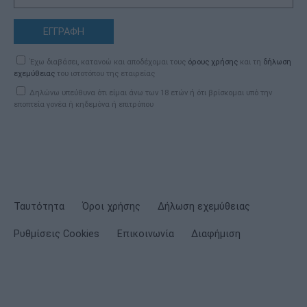
ΕΓΓΡΑΦΗ
Έχω διαβάσει, κατανοώ και αποδέχομαι τους
όρους χρήσης
και τη
δήλωση
εχεμύθειας
του ιστοτόπου της εταιρείας
Δηλώνω υπεύθυνα ότι είμαι άνω των 18 ετών ή ότι βρίσκομαι υπό την
εποπτεία γονέα ή κηδεμόνα ή επιτρόπου
Ταυτότητα
Όροι χρήσης
Δήλωση εχεμύθειας
Ρυθμίσεις Cookies
Επικοινωνία
Διαφήμιση