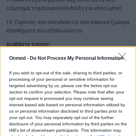
τσίμπημα τσιμπουριού (ένδειξη για νόσο Lyme)
10. Πυρετός που συνοδεύεται από κόκκινα ή μαύρα
εξανθήματα που εξαπλώνονται
Διαβάστε επίσης:
Δείτε τι συμβαίνει όταν σας τσιμπά ένα κουνούπι
Onmed -
Do Not Process My Personal Information
(video)
If you wish to opt-out of the sale, sharing to third parties, or
Τι είναι η Νόσος του Lyme από την οποία
processing of your personal or sensitive information for
προσβλήθηκε η Avril Lavigne
targeted advertising by us, please use the below opt-out
Ποιες μυρωδιές πάνω σας «μαγνητίζουν» τα
section to confirm your selection. Please note that after your
opt-out request is processed you may continue seeing
κουνούπια
interest-based ads based on personal information utilized by
us or personal information disclosed to third parties prior to
your opt-out. You may separately opt-out of the further
disclosure of your personal information by third parties on the
IAB’s list of downstream participants. This information may