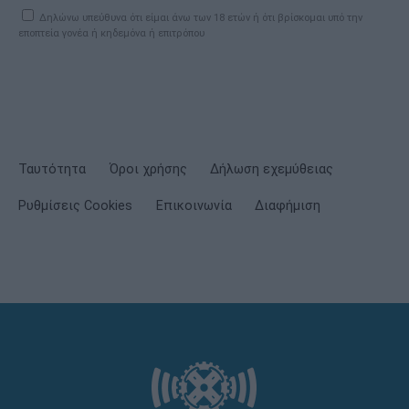
Δηλώνω υπεύθυνα ότι είμαι άνω των 18 ετών ή ότι βρίσκομαι υπό την
εποπτεία γονέα ή κηδεμόνα ή επιτρόπου
Ταυτότητα
Όροι χρήσης
Δήλωση εχεμύθειας
Ρυθμίσεις Cookies
Επικοινωνία
Διαφήμιση