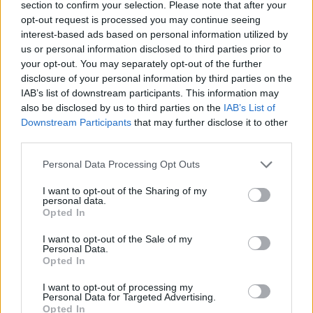
section to confirm your selection. Please note that after your
ζωής: Η συμβολή του καφέ
opt-out request is processed you may continue seeing
interest-based ads based on personal information utilized by
Η νεφρική νόσος προσβάλλει κυρίως τους
us or personal information disclosed to third parties prior to
ηλικιωμένους και αυξάνει τον κίνδυνο να υποστούν
your opt-out. You may separately opt-out of the further
καρδιακή προσβολή ή εγκεφαλικό επεισόδιο.
disclosure of your personal information by third parties on the
IAB’s list of downstream participants. This information may
also be disclosed by us to third parties on the
IAB’s List of
Downstream Participants
that may further disclose it to other
third parties.
Personal Data Processing Opt Outs
I want to opt-out of the Sharing of my
personal data.
Opted In
I want to opt-out of the Sale of my
Personal Data.
Opted In
I want to opt-out of processing my
Παγκόσμια Ημέρα Νεφρού: Οι 8 «χρυσοί
Personal Data for Targeted Advertising.
Opted In