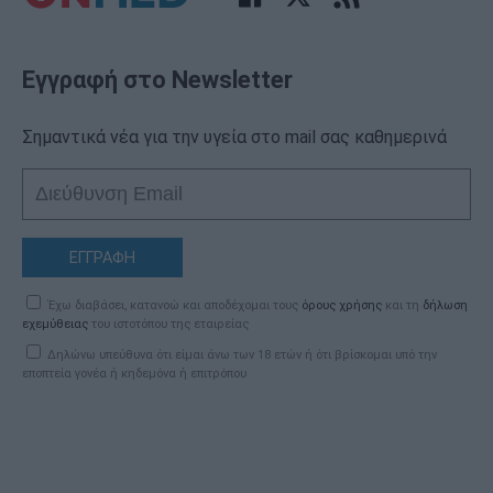
Εγγραφή στο Newsletter
Σημαντικά νέα για την υγεία στο mail σας καθημερινά
ΕΓΓΡΑΦΗ
Έχω διαβάσει, κατανοώ και αποδέχομαι τους
όρους χρήσης
και τη
δήλωση
εχεμύθειας
του ιστοτόπου της εταιρείας
Δηλώνω υπεύθυνα ότι είμαι άνω των 18 ετών ή ότι βρίσκομαι υπό την
εποπτεία γονέα ή κηδεμόνα ή επιτρόπου