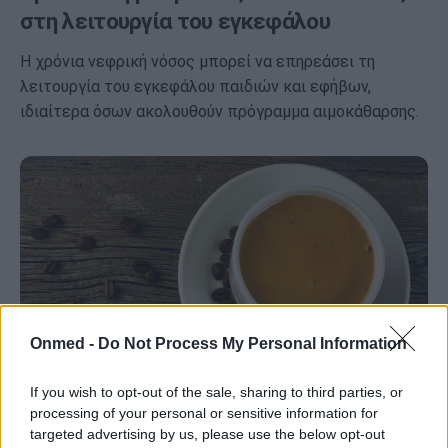
στη λειτουργία του εγκεφάλου
Η χρόνια νεφρική νόσος μπορεί να επηρεάσει τη
λειτουργία του εγκεφάλου παιδιών και εφήβων,
ιδιαίτερα όσων ακολουθούν πρόγραμμα αιμοκάθαρσης.
Onmed -
Do Not Process My Personal Information
If you wish to opt-out of the sale, sharing to third parties, or
processing of your personal or sensitive information for
Χρόνια νεφρική νόσος και προσδόκιμο
targeted advertising by us, please use the below opt-out