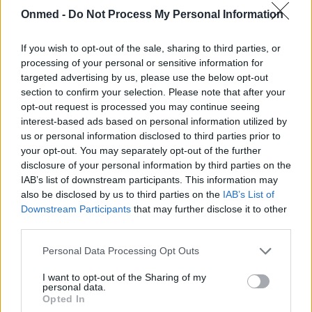
Onmed -
Do Not Process My Personal Information
Κάτι αντίστοιχο με το αλατόνερο μπορείτε να
κάνετε και με το τσάι από φύλλα μέντας. Μία
If you wish to opt-out of the sale, sharing to third parties, or
processing of your personal or sensitive information for
κουταλιά αποξηραμένου τσαγιού μέντας σε μία
targeted advertising by us, please use the below opt-out
κούπα βραστού νερού είναι αρκετή. Αφήστε το
section to confirm your selection. Please note that after your
μείγμα για τουλάχιστον 20 λεπτά να
opt-out request is processed you may continue seeing
interest-based ads based on personal information utilized by
ενσωματωθεί καλά και να κρυώσει αρκετά για να
us or personal information disclosed to third parties prior to
κάνετε "μπουκώματα". Επίσης, οι στυπτικές
your opt-out. You may separately opt-out of the further
τανίνες στο ισχυρό μαύρο τσάι μπορεί να
disclosure of your personal information by third parties on the
IAB’s list of downstream participants. This information may
βοηθήσουν να μειώσετε τον πόνο και το οίδημα.
also be disclosed by us to third parties on the
IAB’s List of
Σε αυτήν την περίπτωση, τοποθετήσετε ένα
Downstream Participants
that may further disclose it to other
ζεστό, υγρό φακελάκι τσαγιού στην περιοχή που
third parties.
πονάτε.
Personal Data Processing Opt Outs
Βάλτε πάγο
I want to opt-out of the Sharing of my
personal data.
Opted In
Βάλτε ένα παγάκι σε μία πλαστική σακούλα,