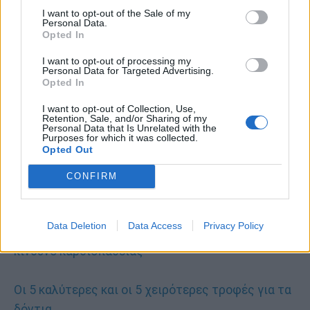
τυλίξτε τη με ένα πανάκι και ακουμπήστε το στο
I want to opt-out of the Sale of my
Personal Data.
δόντι για 15 λεπτά, μέχρι να μουδιάσει. Το ίδιο
Opted In
μπορείτε να κάνετε και εξωτερικά, στο μάγουλο,
I want to opt-out of processing my
Personal Data for Targeted Advertising.
στην περιοχή που πονάτε. Πολλές φορές τα
Opted In
σήματα "πάγου" που στέλνουν τα νεύρα στον
I want to opt-out of Collection, Use,
εγκέφαλο υπερκαλύπτουν εκείνα του πόνου.
Retention, Sale, and/or Sharing of my
Personal Data that Is Unrelated with the
Purposes for which it was collected.
Διαβάστε επίσης:
Opted Out
Το ποτό που απομακρύνει την τερηδόνα σε χρόνο
CONFIRM
ρεκόρ!
Data Deletion
Data Access
Privacy Policy
Ουλίτιδα και περιοδοντίτιδα αυξάνουν τον
κίνδυνο καρδιοπάθειας
Οι 5 καλύτερες και οι 5 χειρότερες τροφές για τα
δόντια