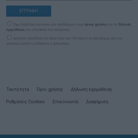
ΕΓΓΡΑΦΗ
Έχω διαβάσει, κατανοώ και αποδέχομαι τους
όρους χρήσης
και τη
δήλωση
εχεμύθειας
του ιστοτόπου της εταιρείας
Δηλώνω υπεύθυνα ότι είμαι άνω των 18 ετών ή ότι βρίσκομαι υπό την
εποπτεία γονέα ή κηδεμόνα ή επιτρόπου
Ταυτότητα
Όροι χρήσης
Δήλωση εχεμύθειας
Ρυθμίσεις Cookies
Επικοινωνία
Διαφήμιση