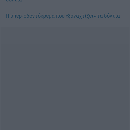
Η υπερ-οδοντόκρεμα που «ξαναχτίζει» τα δόντια