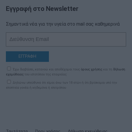
Εγγραφή στο Newsletter
Σημαντικά νέα για την υγεία στο mail σας καθημερινά
ΕΓΓΡΑΦΗ
Έχω διαβάσει, κατανοώ και αποδέχομαι τους
όρους χρήσης
και τη
δήλωση
εχεμύθειας
του ιστοτόπου της εταιρείας
Δηλώνω υπεύθυνα ότι είμαι άνω των 18 ετών ή ότι βρίσκομαι υπό την
εποπτεία γονέα ή κηδεμόνα ή επιτρόπου
Ταυτότητα
Όροι χρήσης
Δήλωση εχεμύθειας