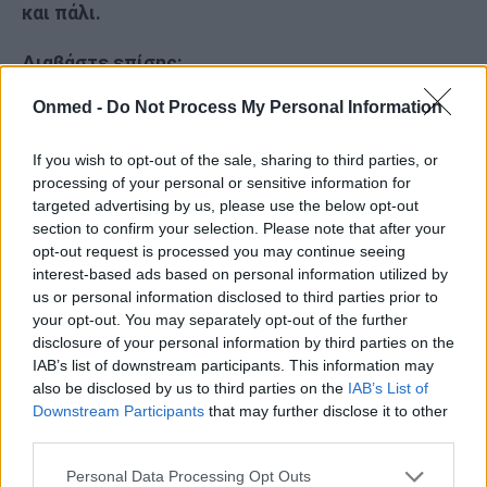
και πάλι.
Διαβάστε επίσης:
Onmed -
Do Not Process My Personal Information
Τα απλά συμπτώματα που δείχνουν ουρολοίμωξη
Ουρολοίμωξη: 4 tips για να την αποφύγετε
If you wish to opt-out of the sale, sharing to third parties, or
Τι να κάνετε αν πάθετε ουρολοίμωξη
processing of your personal or sensitive information for
targeted advertising by us, please use the below opt-out
section to confirm your selection. Please note that after your
opt-out request is processed you may continue seeing
interest-based ads based on personal information utilized by
us or personal information disclosed to third parties prior to
your opt-out. You may separately opt-out of the further
disclosure of your personal information by third parties on the
IAB’s list of downstream participants. This information may
also be disclosed by us to third parties on the
IAB’s List of
Downstream Participants
that may further disclose it to other
third parties.
Personal Data Processing Opt Outs