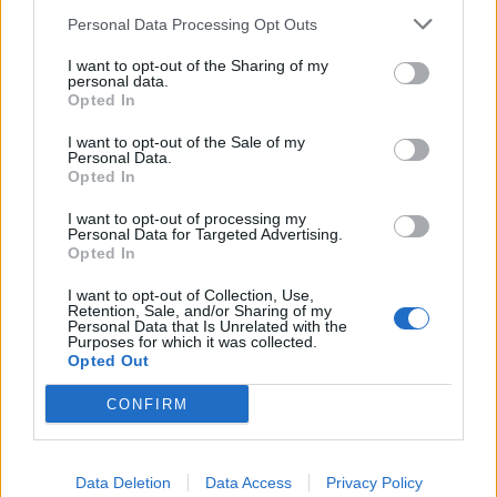
Personal Data Processing Opt Outs
I want to opt-out of the Sharing of my
personal data.
Opted In
I want to opt-out of the Sale of my
Personal Data.
Opted In
Η ρήξη του παρθενικού υμένα μπορεί να είναι
I want to opt-out of processing my
τέλεια ή ατελής. Αυτό εξαρτάται από το μέγεθος
Personal Data for Targeted Advertising.
Opted In
του ανδρικού μορίου, αλλά και τη δύναμη που
καταβάλλεται κατά την είσοδο στον κόλπο.
I want to opt-out of Collection, Use,
Retention, Sale, and/or Sharing of my
Personal Data that Is Unrelated with the
Purposes for which it was collected.
Ρήξη του παρθενικού υμένα μπορεί να γίνει επίσης
Opted Out
με αυνανισμό, είσοδο ξένου σώματος, αθλητικές
CONFIRM
δραστηριότητες (ποδήλατο, χορό, ιππασία κα.),
τραυματισμούς, ακόμη και με τη χρήση ταμπόν
κατά την περίοδο.
Data Deletion
Data Access
Privacy Policy