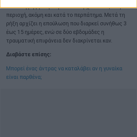
Μετά τη ρήξη τα μπορεί να υπάρχει πόνος στην
περιοχή, ακόμη και κατά το περπάτημα. Μετά τη
ρήξη αρχίζει η επούλωση που διαρκεί συνήθως 3
έως 15 ημέρες, ενώ σε δύο εβδομάδες η
τραυματική επιφάνεια δεν διακρίνεται καν.
Διαβάστε επίσης:
Μπορεί ένας άντρας να καταλάβει αν η γυναίκα
είναι παρθένα;