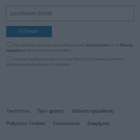
ΕΓΓΡΑΦΗ
Έχω διαβάσει, κατανοώ και αποδέχομαι τους
όρους χρήσης
και τη
δήλωση
εχεμύθειας
του ιστοτόπου της εταιρείας
Δηλώνω υπεύθυνα ότι είμαι άνω των 18 ετών ή ότι βρίσκομαι υπό την
εποπτεία γονέα ή κηδεμόνα ή επιτρόπου
Ταυτότητα
Όροι χρήσης
Δήλωση εχεμύθειας
Ρυθμίσεις Cookies
Επικοινωνία
Διαφήμιση