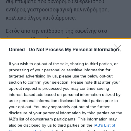
συμπτώματα του συνδρόμου ευερέθιστου
εντέρου, γαστροοισοφαγική παλινδρόμηση,
κοιλιακό άλγος και διάρροιες.
Εκτός από την επίδραση της καφεΐνης στο
έντερο, παίζει ρόλο και η θερμοκρασία των
ροφημάτων, με τα πολύ ζεστά να αυξάνουν τις
Onmed -
Do Not Process My Personal Information
κινήσεις του εντέρου.
If you wish to opt-out of the sale, sharing to third parties, or
Η καφεΐνη μπορεί να αυξήσει επίσης την
processing of your personal or sensitive information for
targeted advertising by us, please use the below opt-out
παραγωγή οξέων του στομάχου, προκαλώντας
section to confirm your selection. Please note that after your
παλινδρόμηση και καούρες.
opt-out request is processed you may continue seeing
interest-based ads based on personal information utilized by
us or personal information disclosed to third parties prior to
Ανησυχία
your opt-out. You may separately opt-out of the further
disclosure of your personal information by third parties on the
Η καφεΐνη είναι διεγερτική, δεν αποτελεί
IAB’s list of downstream participants. This information may
also be disclosed by us to third parties on the
IAB’s List of
συνεπώς έκπληξη το γεγονός ότι όσοι πίνουν