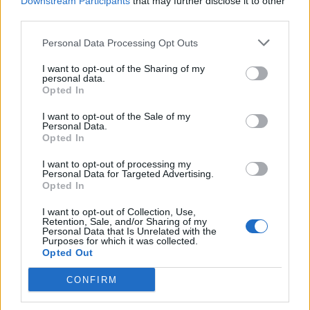
Downstream Participants
that may further disclose it to other
πολλούς καφέδες, μπορεί να είναι νευρικοί και
third parties.
ανήσυχοι.
Personal Data Processing Opt Outs
Η καφεΐνη αυξάνει τους παλμούς της καρδιάς και
I want to opt-out of the Sharing of my
την εγκεφαλική δραστηριότητα, συμβάλλοντας
personal data.
Opted In
στην πρόκληση
άγχους
.
I want to opt-out of the Sale of my
Personal Data.
Επιπλέον, διαταράσσει τον ύπνο, γεγονός που
Opted In
μπορεί να κάνει πιο δύσκολο τον έλεγχο του
I want to opt-out of processing my
άγχους.
Personal Data for Targeted Advertising.
Opted In
Οι άνθρωποι που έχουν αυξημένους καρδιακούς
I want to opt-out of Collection, Use,
παλμούς και άγχος, είναι προτιμότερο να πίνουν
Retention, Sale, and/or Sharing of my
Personal Data that Is Unrelated with the
καφέ χωρίς καφεΐνη (ντεκαφεϊνέ).
Purposes for which it was collected.
Opted Out
Πηγή:
Mail Online
CONFIRM