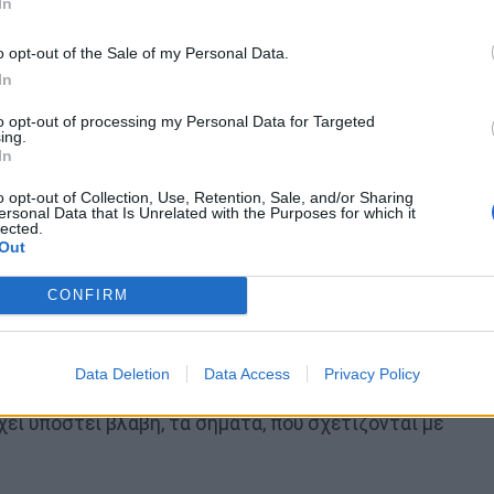
In
ανάρρωσης όπου τα συμπτώματα βελτιώνονται ή
o opt-out of the Sale of my Personal Data.
In
to opt-out of processing my Personal Data for Targeted
ing.
ναι ότι το CIS διαγιγνώσκεται αφότου ένα άτομο
In
 συμπτωμάτων. Η ΣΚΠ μπορεί να διαγνωστεί μόνο
o opt-out of Collection, Use, Retention, Sale, and/or Sharing
ρα από ένα επεισόδια νευρολογικών συμπτωμάτων.
ersonal Data that Is Unrelated with the Purposes for which it
lected.
Out
CONFIRM
τα δύο οπτικά νεύρα) είναι μια κοινή πρώτη
εί να διαγνωστεί από την οπτική νευρίτιδα.
Data Deletion
Data Access
Privacy Policy
ν εγκέφαλο σχετικά με το τι βλέπει το μάτι. Όταν η
χει υποστεί βλάβη, τα σήματα, που σχετίζονται με