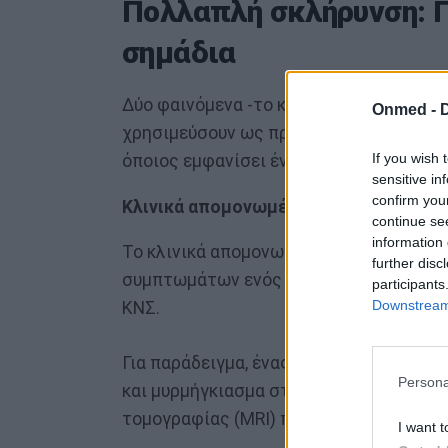
Πολλαπλή σκλήρυνση: 
σημάδια
Δύο φαινόμενα -το κλινικά μεμονωμένο σ
Onmed -
χρησιμεύσουν ως πρώιμα προειδοποιητικ
If you wish 
όποιος εμφανίσει ένα ή και τα δύο, θα 
sensitive in
confirm you
Κλινικά απομονωμένο σύνδρομο
continue se
information 
Το κλινικά απομονωμένο σύνδρομο (CIS
further disc
συμπτωμάτων ενός ατόμου, που προκαλε
participants
Downstream 
ΚΝΣ.
Για παράδειγμα, ένας ασθενής που έχει 
Persona
και μυρμήγκιασμα στα πόδια του. Αυτό 
τομογραφίας (MRI) που αποκαλύπτουν β
I want t