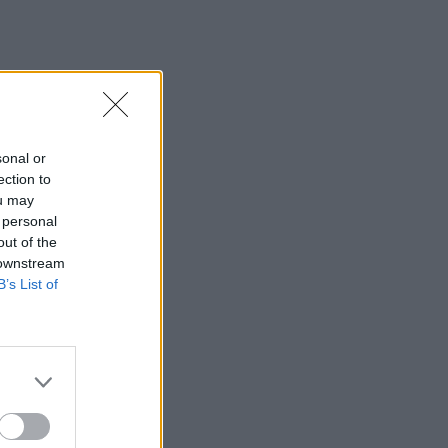
sonal or
ection to
ou may
 personal
out of the
 downstream
B’s List of