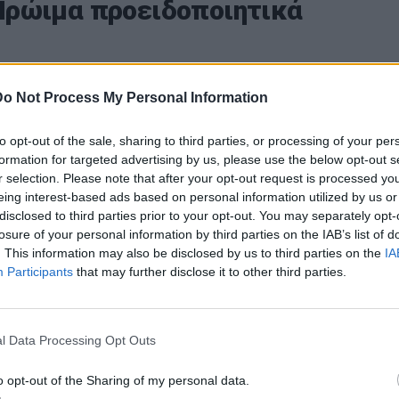
Πρώιμα προειδοποιητικά
ύνδρομο και η οπτική νευρίτιδα- μπορεί να
Do Not Process My Personal Information
ά σημάδια της ΣΚΠ. Αλλά δεν είναι βέβαιο ότι
to opt-out of the sale, sharing to third parties, or processing of your per
εκδηλώσει και πολλαπλή σκλήρυνση.
formation for targeted advertising by us, please use the below opt-out s
r selection. Please note that after your opt-out request is processed y
eing interest-based ads based on personal information utilized by us or
disclosed to third parties prior to your opt-out. You may separately opt-
) αναφέρεται στο πρώτο επεισόδιο νευρολογικών
losure of your personal information by third parties on the IAB’s list of
ίται από φλεγμονή και κατεστραμμένη μυελίνη στο
. This information may also be disclosed by us to third parties on the
IA
Participants
that may further disclose it to other third parties.
διαγνωστεί με CIS μπορεί να παρουσιάσει μούδιασμα
l Data Processing Opt Outs
θα συνοδευόταν από ευρήματα μαγνητικής
λάβη στο ΚΝΣ.
o opt-out of the Sharing of my personal data.