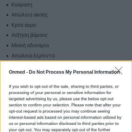
Κούραση
Απώλεια ακοής
Κρύα άκρα
Αύξηση βάρους
Μυϊκή αδυναμία
Απώλεια λίμπιντο
Υψηλή χοληστερόλη
Onmed -
Do Not Process My Personal Information
Βραχνάδα
Αραίωση μαλλιών
If you wish to opt-out of the sale, sharing to third parties, or
processing of your personal or sensitive information for
Αδιαθεσία
targeted advertising by us, please use the below opt-out
section to confirm your selection. Please note that after your
Ξηροδερμία
opt-out request is processed you may continue seeing
Επιβράδυνση του καρδιακού ρυθμού.
interest-based ads based on personal information utilized by
us or personal information disclosed to third parties prior to
Μπορεί να πέσει κάτω από 60 παλμούς ανά
your opt-out. You may separately opt-out of the further