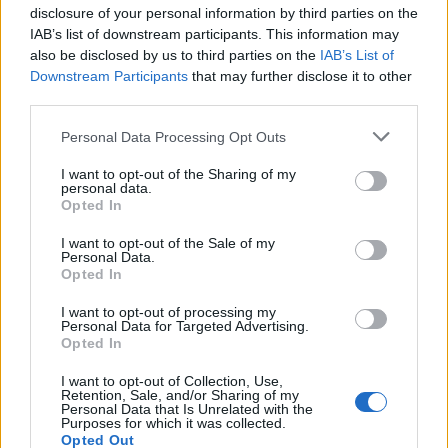
λεπτό
disclosure of your personal information by third parties on the
IAB’s list of downstream participants. This information may
Εξασθένηση της μνήμης
also be disclosed by us to third parties on the
IAB’s List of
Downstream Participants
that may further disclose it to other
third parties.
Ο υποθυρεοειδισμός θεραπεύεται με χορήγηση
λεβοθυροξίνης, δηλαδή ο ασθενής λαμβάνει
Personal Data Processing Opt Outs
εξωγενώς την ορμόνη που φυσιολογικά παράγει ο
I want to opt-out of the Sharing of my
θυρεοειδής αδένας.
personal data.
Opted In
Έχει σημασία ο ασθενής να λαμβάνει τόση
I want to opt-out of the Sale of my
ποσότητα, ώστε ούτε να λείπει ούτε να
Personal Data.
Opted In
περισσεύει η ορμόνη.
I want to opt-out of processing my
Personal Data for Targeted Advertising.
Η δόση έναρξης υποκατάστασης με λεβοθυροξίνη
Opted In
είναι περίπου 1,1 μg ανά κιλό ημερησίως,
I want to opt-out of Collection, Use,
εξαρτάται δηλαδή από το σωματικό βάρος.
Retention, Sale, and/or Sharing of my
Personal Data that Is Unrelated with the
Purposes for which it was collected.
Στην Ελλάδα κυκλοφορούν διάφορες μορφές
Opted Out