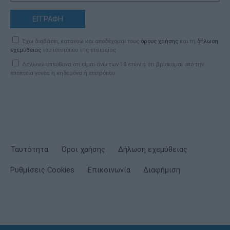
ΕΓΓΡΑΦΗ
Έχω διαβάσει, κατανοώ και αποδέχομαι τους
όρους χρήσης
και τη
δήλωση
εχεμύθειας
του ιστοτόπου της εταιρείας
Δηλώνω υπεύθυνα ότι είμαι άνω των 18 ετών ή ότι βρίσκομαι υπό την
εποπτεία γονέα ή κηδεμόνα ή επιτρόπου
Ταυτότητα
Όροι χρήσης
Δήλωση εχεμύθειας
Ρυθμίσεις Cookies
Επικοινωνία
Διαφήμιση