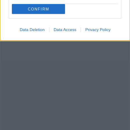
λεβοθυροξίνης, συγκεκριμένα δισκία, μαλακές
CONFIRM
κάψουλες και πόσιμα εναιωρήματα.
Data Deletion
Data Access
Privacy Policy