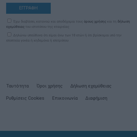
ΕΓΓΡΑΦΗ
Έχω διαβάσει, κατανοώ και αποδέχομαι τους
όρους χρήσης
και τη
δήλωση
εχεμύθειας
του ιστοτόπου της εταιρείας
Δηλώνω υπεύθυνα ότι είμαι άνω των 18 ετών ή ότι βρίσκομαι υπό την
εποπτεία γονέα ή κηδεμόνα ή επιτρόπου
Ταυτότητα
Όροι χρήσης
Δήλωση εχεμύθειας
Ρυθμίσεις Cookies
Επικοινωνία
Διαφήμιση