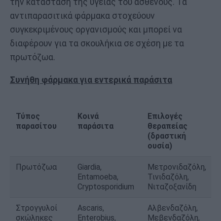
την κατάσταση της υγείας του ασθενούς. Τα
αντιπαρασιτικά φάρμακα στοχεύουν
συγκεκριμένους οργανισμούς και μπορεί να
διαφέρουν για τα σκουλήκια σε σχέση με τα
πρωτόζωα.
Συνήθη φάρμακα για εντερικά παράσιτα
Τύπος
Κοινά
Επιλογές
παρασίτου
παράσιτα
θεραπείας
(δραστική
ουσία)
Πρωτόζωα
Giardia,
Μετρονιδαζόλη,
Entamoeba,
Τινιδαζόλη,
Cryptosporidium
Νιταζοξανίδη
Στρογγυλοί
Ascaris,
Αλβενδαζόλη,
σκώληκες
Enterobius,
Μεβενδαζόλη,