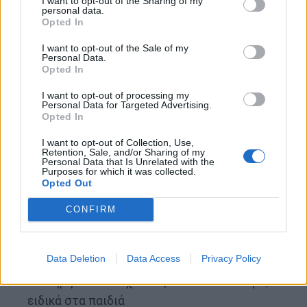
I want to opt-out of the Sharing of my
υψηλότερο κίνδυνο. Η βασική υγιεινή και η
personal data.
ασφάλεια των τροφίμων είναι ζωτικής σημασίας.
Opted In
I want to opt-out of the Sale of my
Προληπτικές πρακτικές:
Personal Data.
Opted In
Πλένετε καλά τα χέρια με σαπούνι μετά τη
I want to opt-out of processing my
Personal Data for Targeted Advertising.
χρήση της τουαλέτας ή πριν από το
Opted In
φαγητό
I want to opt-out of Collection, Use,
Πίνετε μόνο καθαρό, φιλτραρισμένο ή
Retention, Sale, and/or Sharing of my
Personal Data that Is Unrelated with the
βρασμένο νερό
Purposes for which it was collected.
Opted Out
Αποφύγετε να καταναλώνετε ωμό ή
CONFIRM
ανεπαρκώς ψημένο κρέας και ψάρι
Πλύνετε τα φρούτα και τα λαχανικά πριν τα
φάτε
Data Deletion
Data Access
Privacy Policy
Διατηρήστε τα νύχια σας κοντά και καθαρά,
ειδικά στα παιδιά