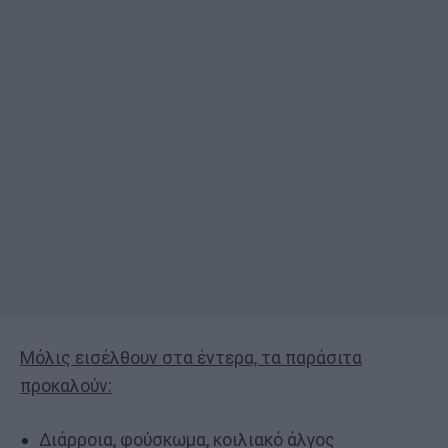
Μόλις εισέλθουν στα έντερα, τα παράσιτα
προκαλούν:
Διάρροια, φούσκωμα, κοιλιακό άλγος