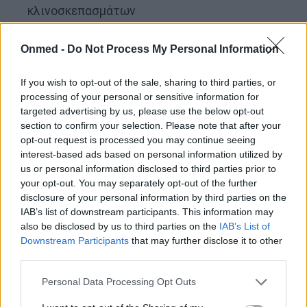
κλινοσκεπασμάτων
Σε περιπτώσεις σιδηροπενικής αναιμίας
Onmed -
Do Not Process My Personal Information
(συνήθης με αγκυλόστομα παράσιτα),
πάρτε συμπληρώματα σιδήρου
If you wish to opt-out of the sale, sharing to third parties, or
processing of your personal or sensitive information for
targeted advertising by us, please use the below opt-out
Οι φυσικές θεραπείες (όπως οι σπόροι παπάγιας
section to confirm your selection. Please note that after your
ή το σκόρδο) αναφέρονται ευρέως, αλλά
opt-out request is processed you may continue seeing
στερούνται σταθερών κλινικών στοιχείων και δεν
interest-based ads based on personal information utilized by
us or personal information disclosed to third parties prior to
πρέπει ποτέ να αντικαταστήσουν τη
your opt-out. You may separately opt-out of the further
φαρμακευτική αγωγή.
disclosure of your personal information by third parties on the
IAB’s list of downstream participants. This information may
also be disclosed by us to third parties on the
IAB’s List of
Πώς μπορείτε να αποτρέψετε τις
Downstream Participants
that may further disclose it to other
λοιμώξεις από εντερικά παράσιτα;
third parties.
Personal Data Processing Opt Outs
Η πρόληψη είναι το κλειδί, ειδικά σε περιοχές με