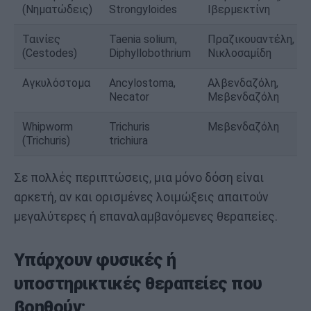
(Νηματώδεις)
Strongyloides
Ιβερμεκτίνη
Ταινίες
Taenia solium,
Πραζικουαντέλη,
(Cestodes)
Diphyllobothrium
Νικλοσαμίδη
Αγκυλόστομα
Ancylostoma,
Αλβενδαζόλη,
Necator
Μεβενδαζόλη
Whipworm
Trichuris
Μεβενδαζόλη
(Trichuris)
trichiura
Σε πολλές περιπτώσεις, μια μόνο δόση είναι
αρκετή, αν και ορισμένες λοιμώξεις απαιτούν
μεγαλύτερες ή επαναλαμβανόμενες θεραπείες.
Υπάρχουν φυσικές ή
υποστηρικτικές θεραπείες που
βοηθούν;