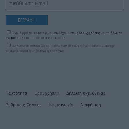
ΕΓΓΡΑΦΗ
Έχω διαβάσει, κατανοώ και αποδέχομαι τους
όρους χρήσης
και τη
δήλωση
εχεμύθειας
του ιστοτόπου της εταιρείας
Δηλώνω υπεύθυνα ότι είμαι άνω των 18 ετών ή ότι βρίσκομαι υπό την
εποπτεία γονέα ή κηδεμόνα ή επιτρόπου
Ταυτότητα
Όροι χρήσης
Δήλωση εχεμύθειας
Ρυθμίσεις Cookies
Επικοινωνία
Διαφήμιση