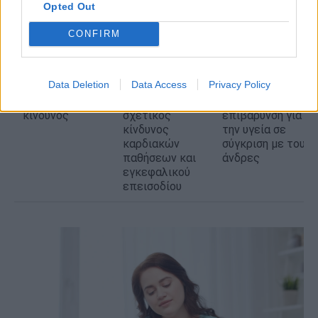
Opted Out
υγεία
ξηρότητα,
ποιότητα ζωής,
πόνος κατά τη
συχνά δυστυχώς
CONFIRM
σεξουαλική
υποτιμάται/
επαφή, χαμηλή
παραβλέπεται
λίμπιντο
Data Deletion
Data Access
Privacy Policy
Καρδιαγγειακός
Υψηλότερος
Μεγαλύτερη
κίνδυνος
σχετικός
επιβάρυνση για
κίνδυνος
την υγεία σε
καρδιακών
σύγκριση με τους
παθήσεων και
άνδρες
εγκεφαλικού
επεισοδίου