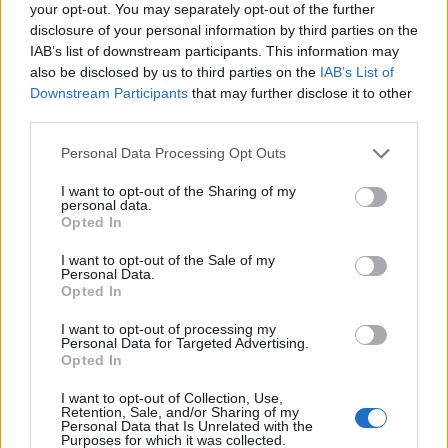
your opt-out. You may separately opt-out of the further
disclosure of your personal information by third parties on the
Κατηγορία
Παραδείγματα
Γιατί έχει
IAB’s list of downstream participants. This information may
συμπτωμάτων
σημασία
also be disclosed by us to third parties on the
IAB’s List of
Downstream Participants
that may further disclose it to other
Αναπαραγωγικά
Ακανόνιστη
Μπορεί να
third parties.
& Ορμονικά
περίοδος,
καθυστερήσει τη
Σύνδρομο
διάγνωση εάν
Personal Data Processing Opt Outs
Πολυκυστικών
εκληφθεί ως
Ωοθηκών,
αλλαγή κύκλου
I want to opt-out of the Sharing of my
επιδείνωση
personal data.
των
Opted In
συμπτωμάτων
I want to opt-out of the Sale of my
της
Personal Data.
εμμηνόπαυσης
Opted In
Λοιμώξεις
Ουρολοιμώξεις,
Συχνά
I want to opt-out of processing my
Personal Data for Targeted Advertising.
μυκητιασικές
υποτροπιάζουσες
Opted In
μολύνσεις,
και πιο
βακτηριακή
ανθεκτικές στη
I want to opt-out of Collection, Use,
κολπίτιδα
θεραπεία
Retention, Sale, and/or Sharing of my
Personal Data that Is Unrelated with the
Purposes for which it was collected.
Σεξουαλική
Κολπική
Επηρεάζει την