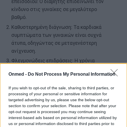
επεισοδίου: Ο διαβήτης επιδεινώνει τον
κίνδυνο στις γυναίκες σε μεγαλύτερο
βαθμό.
Καθυστερημένη διάγνωση: Τα καρδιακά
συμπτώματα των γυναικών είναι συχνά
άτυπα, οδηγώντας σε μεταγενέστερη
ανίχνευση.
Φλεγμονώδεις επιδράσεις: Η χρόνια
υπεργλυκαιμία προάγει την αρτηριακή
Onmed -
Do Not Process My Personal Information
φλεγμονή, αυξάνοντας τον κίνδυνο
καρδιακής προσβολής.
If you wish to opt-out of the sale, sharing to third parties, or
processing of your personal or sensitive information for
targeted advertising by us, please use the below opt-out
Συνοπτικά: Διακριτά συμπτώματα
section to confirm your selection. Please note that after your
opt-out request is processed you may continue seeing
διαβήτη στις γυναίκες
interest-based ads based on personal information utilized by
us or personal information disclosed to third parties prior to