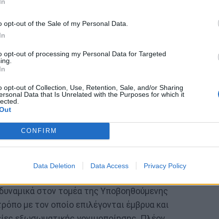
In
 Αν και ακόμη σε πειραματικό στάδιο, η τεχνική
ους κινδύνους για το έμβρυο.
o opt-out of the Sale of my Personal Data.
In
 φυσικό κύκλο
to opt-out of processing my Personal Data for Targeted
ing.
In
ορά του εμβρύου χωρίς ορμονική προετοιμασία (σε
o opt-out of Collection, Use, Retention, Sale, and/or Sharing
ersonal Data that Is Unrelated with the Purposes for which it
σοστά επιτυχίας, με μειωμένη φαρμακευτική
lected.
Out
CONFIRM
στην επιλογή εμβρύων και
Data Deletion
Data Access
Privacy Policy
ι δυναμικά στον τομέα της Υποβοηθούμενης
ρόπο με τον οποίο επιλέγονται έμβρυα και
ίες εξωσωματικής γονιμοποίησης. Πλέον,