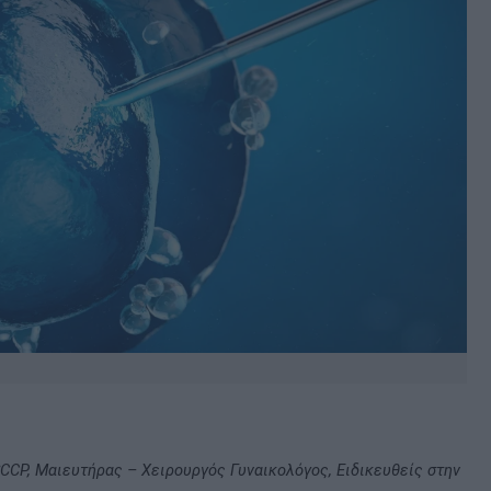
BSCCP, Μαιευτήρας – Χειρουργός Γυναικολόγος, Ειδικευθείς στην