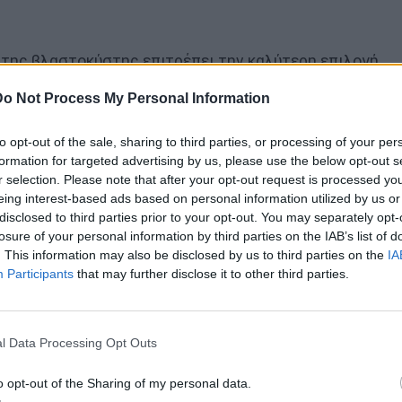
 της βλαστοκύστης επιτρέπει την καλύτερη επιλογή
μφύτευσης. Αυτός ο παρατεταμένος χρόνος
Do Not Process My Personal Information
πιλογή των ισχυρότερων εμβρύων.
to opt-out of the sale, sharing to third parties, or processing of your per
formation for targeted advertising by us, please use the below opt-out s
νετικός Έλεγχος (PGT-A)
r selection. Please note that after your opt-out request is processed y
eing interest-based ads based on personal information utilized by us or
disclosed to third parties prior to your opt-out. You may separately opt-
ωμοσωμάτων του εμβρύου πριν την
losure of your personal information by third parties on the IAB’s list of
δυνος αποβολής και αυξάνονται οι πιθανότητες για
. This information may also be disclosed by us to third parties on the
IA
Participants
that may further disclose it to other third parties.
των 38 ετών ή με ιστορικό αποβολών.
υση εμβρύου (niPGT)
l Data Processing Opt Outs
o opt-out of the Sharing of my personal data.
ση του γενετικού υλικού του εμβρύου χωρίς βιοψία,