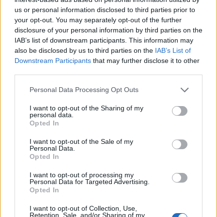
υψηλά επίπεδα νατρίου μπορεί να
us or personal information disclosed to third parties prior to
προκαλέσουν την απομάκρυνση ασβεστίου
your opt-out. You may separately opt-out of the further
disclosure of your personal information by third parties on the
από τα οστά, οδηγώντας σε εξασθενημένα
IAB’s list of downstream participants. This information may
οστά και αυξημένο κίνδυνο οστεοπόρωσης.
also be disclosed by us to third parties on the
IAB’s List of
Downstream Participants
that may further disclose it to other
Καρδιακές παθήσεις
: Η μακροχρόνια
third parties.
κατανάλωση υπερβολικού αλατιού αυξάνει
Personal Data Processing Opt Outs
τον κίνδυνο καρδιακών προβλημάτων,
συμπεριλαμβανομένων των καρδιακών
I want to opt-out of the Sharing of my
personal data.
προσβολών και της καρδιακής
Opted In
ανεπάρκειας.
I want to opt-out of the Sale of my
Personal Data.
Opted In
I want to opt-out of processing my
Personal Data for Targeted Advertising.
Opted In
I want to opt-out of Collection, Use,
Retention, Sale, and/or Sharing of my