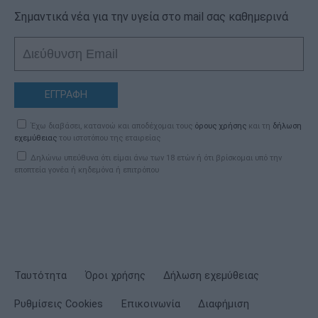
Σημαντικά νέα για την υγεία στο mail σας καθημερινά
ΕΓΓΡΑΦΗ
Έχω διαβάσει, κατανοώ και αποδέχομαι τους
όρους χρήσης
και τη
δήλωση
εχεμύθειας
του ιστοτόπου της εταιρείας
Δηλώνω υπεύθυνα ότι είμαι άνω των 18 ετών ή ότι βρίσκομαι υπό την
εποπτεία γονέα ή κηδεμόνα ή επιτρόπου
Ταυτότητα
Όροι χρήσης
Δήλωση εχεμύθειας
Ρυθμίσεις Cookies
Επικοινωνία
Διαφήμιση