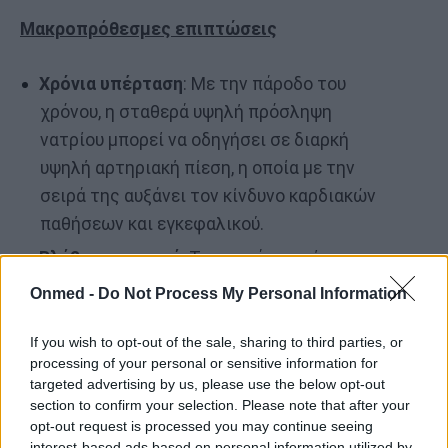
Μακροπρόθεσμες επιπτώσεις
Χρόνια υπέρταση
: Με την πάροδο του
χρόνου, η σταθερά υψηλή πρόσληψη
νατρίου μπορεί να οδηγήσει σε διαρκή
υψηλή αρτηριακή πίεση, η οποία με την
σειρά της αυξάνει τον κίνδυνο καρδιακών
παθήσεων και εγκεφαλικού.
Βλάβη στα νεφρά
: Τα νεφρά σας είναι
υπεύθυνα για το φιλτράρισμα του νατρίου
Onmed -
Do Not Process My Personal Information
από το σώμα σας. Το υπερβολικό νάτριο με
την πάροδο του χρόνου μπορεί να
If you wish to opt-out of the sale, sharing to third parties, or
processing of your personal or sensitive information for
καταπονήσει υπερβολικά τα νεφρά,
targeted advertising by us, please use the below opt-out
οδηγώντας σε χρόνια νεφρική νόσο.
section to confirm your selection. Please note that after your
opt-out request is processed you may continue seeing
Αυξημένος κίνδυνος οστεοπόρωσης
: Τα
interest-based ads based on personal information utilized by