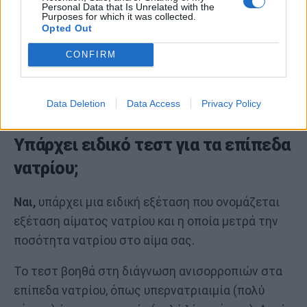
Personal Data that Is Unrelated with the
Purposes for which it was collected.
Opted Out
CONFIRM
Data Deletion
Data Access
Privacy Policy
Υπάρχει ειδικό τεστ για τα επίπεδα
νατρίου;
Ναι,
υπάρχει μια ειδική εξέταση που ονομάζεται
εξέταση αίματος νατρίου και η οποία μετρά την
ποσότητα νατρίου στο αίμα σας.
Το τεστ βοηθά στη διάγνωση ανισορροπιών στα
επίπεδα νατρίου, όπως υπερνατριαιμία (πολύ