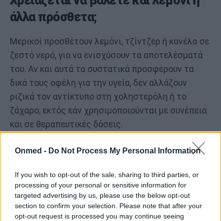
Χρειάζεται να βάλετε και λεμόνι ή
άλλα πρόσθετα;
Μερικοί προσθέτουν λεμόνι, τζίντζερ ή κανέλα σε
ζεστό νερό, για να ενισχύσουν τα αποτελέσματά
του. Αν και αυτά τα συστατικά προσφέρουν τα
δικά τους οφέλη για την υγεία, δεν αλλάζουν
ριζικά τον αντίκτυπο στη χοληστερόλη ή το
ζάχαρο, εκτός εάν χρησιμοποιούνται με συνέπεια
και σε θεραπευτικές δόσεις.
Παραδείγματα:
Onmed -
Do Not Process My Personal Information
Λεμόνι: Προσθέτει βιταμίνη C και ήπιες
If you wish to opt-out of the sale, sharing to third parties, or
processing of your personal or sensitive information for
αλκαλικές ιδιότητες.
targeted advertising by us, please use the below opt-out
Κανέλα: Μπορεί να μειώσει μέτρια τη
section to confirm your selection. Please note that after your
opt-out request is processed you may continue seeing
γλυκόζη του αίματος όταν χρησιμοποιείται