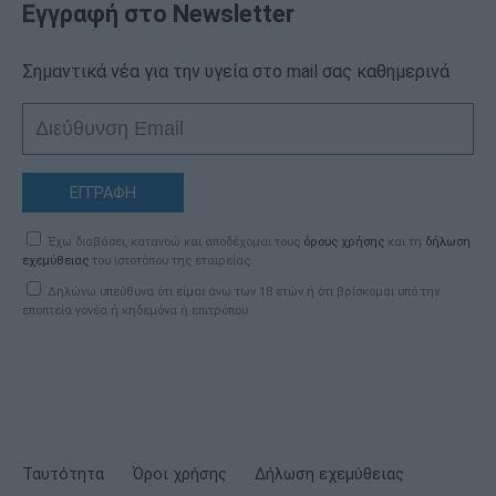
Εγγραφή στο Newsletter
Σημαντικά νέα για την υγεία στο mail σας καθημερινά
ΕΓΓΡΑΦΗ
Έχω διαβάσει, κατανοώ και αποδέχομαι τους
όρους χρήσης
και τη
δήλωση
εχεμύθειας
του ιστοτόπου της εταιρείας
Δηλώνω υπεύθυνα ότι είμαι άνω των 18 ετών ή ότι βρίσκομαι υπό την
εποπτεία γονέα ή κηδεμόνα ή επιτρόπου
Ταυτότητα
Όροι χρήσης
Δήλωση εχεμύθειας