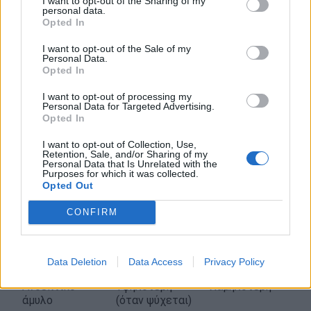
I want to opt-out of the Sharing of my
personal data.
Opted In
Θερμίδες
Ελαφρώς
Ελαφρώς
χαμηλότερες
υψηλότερες
I want to opt-out of the Sale of my
Personal Data.
Απώλεια
Υψηλό αίσθημα
Περισσότερες
Opted In
βάρους
κορεσμού
φυτικές ίνες,
I want to opt-out of processing my
πιο σταθερή
Personal Data for Targeted Advertising.
ενέργεια
Opted In
Βιταμίνη Α
Ελάχιστη
Εξαιρετικά
I want to opt-out of Collection, Use,
Retention, Sale, and/or Sharing of my
υψηλή (πλούσια
Personal Data that Is Unrelated with the
σε βήτα-
Purposes for which it was collected.
καροτίνη)
Opted Out
Φυτικές ίνες
Μέτρια
Υψηλότερη
CONFIRM
Γλυκαιμική
Μέτρια έως
Χαμηλότερη
επίδραση
υψηλή
(με τη φλούδα)
Data Deletion
Data Access
Privacy Policy
Ανθεκτικό
Υψηλότερη
Χαμηλότερη
άμυλο
(όταν ψύχεται)