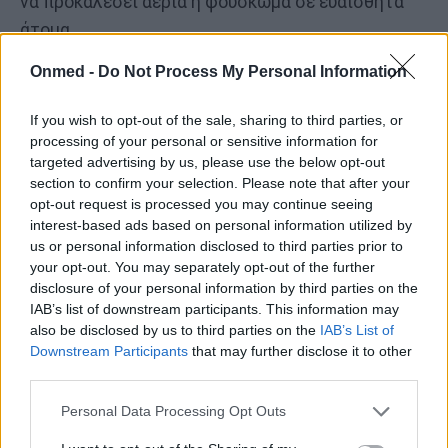
να προκαλέσει αέρια ή φούσκωμα σε ευαίσθητα
άτομα.
Onmed -
Do Not Process My Personal Information
Ετυμηγορία για την πέψη
If you wish to opt-out of the sale, sharing to third parties, or
Οι γλυκοπατάτες είναι καλύτερες για τη
processing of your personal or sensitive information for
συνολική πεπτική άνεση και κανονικότητα.
targeted advertising by us, please use the below opt-out
section to confirm your selection. Please note that after your
Οι πατάτες μπορεί να ωφελούν τα
opt-out request is processed you may continue seeing
βακτήρια του εντέρου, αλλά μπορεί να είναι
interest-based ads based on personal information utilized by
us or personal information disclosed to third parties prior to
λιγότερο ήπιες για ορισμένα άτομα.
your opt-out. You may separately opt-out of the further
disclosure of your personal information by third parties on the
IAB’s list of downstream participants. This information may
Σύγκριση θρεπτικών συστατικών
also be disclosed by us to third parties on the
IAB’s List of
Downstream Participants
that may further disclose it to other
third parties.
Θρεπτικό
Πατάτες
Γλυκοπατάτες
Personal Data Processing Opt Outs
συστατικό /
όφελος