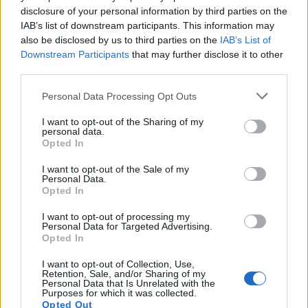
disclosure of your personal information by third parties on the
Αυχενικό σύνδρομο: Άμεση ανακούφιση
IAB’s list of downstream participants. This information may
also be disclosed by us to third parties on the
IAB’s List of
με 3 κινήσεις
Downstream Participants
that may further disclose it to other
third parties.
Ο πόνος στον αυχένα είναι μια καθημερινή ενόχληση
για αρκετούς από εμάς και ιδιαίτερα για όσους
Personal Data Processing Opt Outs
εργάζονται καθιστοί για πολλές…
I want to opt-out of the Sharing of my
personal data.
Opted In
I want to opt-out of the Sale of my
Personal Data.
Opted In
I want to opt-out of processing my
Personal Data for Targeted Advertising.
Opted In
I want to opt-out of Collection, Use,
Retention, Sale, and/or Sharing of my
Personal Data that Is Unrelated with the
Purposes for which it was collected.
Opted Out