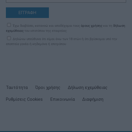
ΕΓΓΡΑΦΗ
Έχω διαβάσει, κατανοώ και αποδέχομαι τους
όρους χρήσης
και τη
δήλωση
εχεμύθειας
του ιστοτόπου της εταιρείας
Δηλώνω υπεύθυνα ότι είμαι άνω των 18 ετών ή ότι βρίσκομαι υπό την
εποπτεία γονέα ή κηδεμόνα ή επιτρόπου
Ταυτότητα
Όροι χρήσης
Δήλωση εχεμύθειας
Ρυθμίσεις Cookies
Επικοινωνία
Διαφήμιση