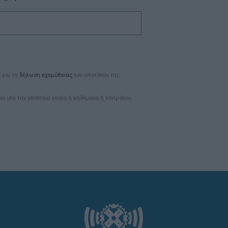
ς
και τη
δήλωση εχεμύθειας
του ιστοτόπου της
αι υπό την εποπτεία γονέα ή κηδεμόνα ή επιτρόπου