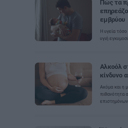
Πώς τα π
επηρεάζου
εμβρύου
Η υγεία τόσο
υγιή εγκυμοσ
Αλκοόλ σ
κίνδυνο 
Ακόμα και η 
πιθανότητα α
επιστημόνων