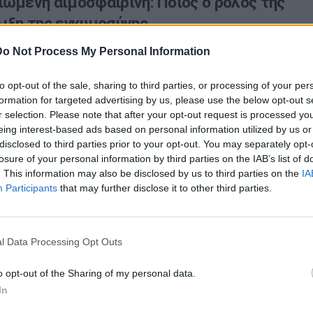
ιωμένη αιμοσφαιρίνη: Ποιος ο ρόλος της
λιξη της εγκυμοσύνης
Do Not Process My Personal Information
 τιμές γλυκόζης επηρεάζουν την ανάπτυξη του εμβρύου
α προκαλέσουν επιπλοκές κατά τη διάρκεια της
to opt-out of the sale, sharing to third parties, or processing of your per
formation for targeted advertising by us, please use the below opt-out s
r selection. Please note that after your opt-out request is processed y
eing interest-based ads based on personal information utilized by us or
disclosed to third parties prior to your opt-out. You may separately opt-
διατροφή κατά την κύηση: Οι επιπτώσεις
losure of your personal information by third parties on the IAB’s list of
. This information may also be disclosed by us to third parties on the
IA
ία του εμβρύου
Participants
that may further disclose it to other third parties.
ατροφή κατά την κύηση έχει ως αποτέλεσμα τη μη
διαμόρφωση και λειτουργία του πλακούντα και την
l Data Processing Opt Outs
o opt-out of the Sharing of my personal data.
In
ος ο κυτταρομεγαλοϊός για τα νεογνά