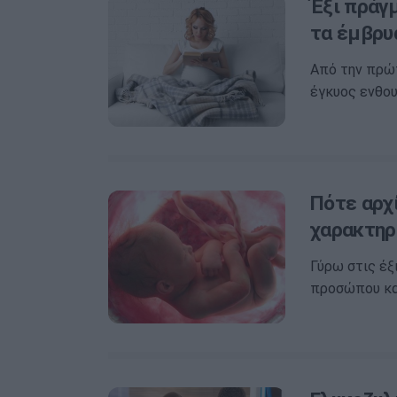
Έξι πράγ
τα έμβρυ
Από την πρώτη
έγκυος ενθου
Πότε αρχί
χαρακτηρ
Γύρω στις έξ
προσώπου και