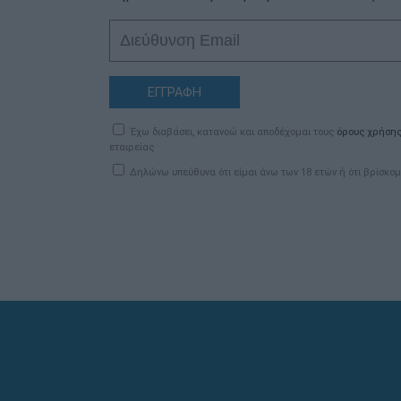
ΕΓΓΡΑΦΗ
Έχω διαβάσει, κατανοώ και αποδέχομαι τους
όρους χρήση
εταιρείας
Δηλώνω υπεύθυνα ότι είμαι άνω των 18 ετών ή ότι βρίσκομ