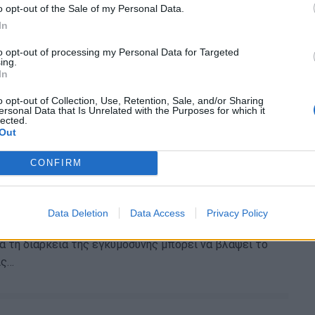
o opt-out of the Sale of my Personal Data.
In
αλοϊός (CMV) μπορεί να απειλήσει την υγεία του
μητέρα μολυνθεί κατά την εγκυμοσύνη.
to opt-out of processing my Personal Data for Targeted
ing.
In
o opt-out of Collection, Use, Retention, Sale, and/or Sharing
ersonal Data that Is Unrelated with the Purposes for which it
lected.
Out
 τρώω καυτερά κατά τη διάρκεια της
CONFIRM
νης; Από την διατροφολόγο Ευσταθία
Data Deletion
Data Access
Privacy Policy
ίκες αναρωτιούνται αν η κατανάλωση καυτερών
 τη διάρκεια της εγκυμοσύνης μπορεί να βλάψει το
ις…