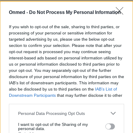
Πόνοι περιόδου: 3 ασκήσεις γιόγκα που
θα σας ανακουφίσουν
Onmed -
Do Not Process My Personal Information
Η γιόγκα κερδίζει τα τελευταία χρόνια έδαφος στην
If you wish to opt-out of the sale, sharing to third parties, or
επιστημονική έρευνα, με τα τελευταία στοιχεία να
processing of your personal or sensitive information for
targeted advertising by us, please use the below opt-out
δείχνουν ότι έχει αναλγητική δράση…
section to confirm your selection. Please note that after your
opt-out request is processed you may continue seeing
interest-based ads based on personal information utilized by
us or personal information disclosed to third parties prior to
your opt-out. You may separately opt-out of the further
disclosure of your personal information by third parties on the
IAB’s list of downstream participants. This information may
also be disclosed by us to third parties on the
IAB’s List of
Downstream Participants
that may further disclose it to other
third parties.
Personal Data Processing Opt Outs
I want to opt-out of the Sharing of my
personal data.