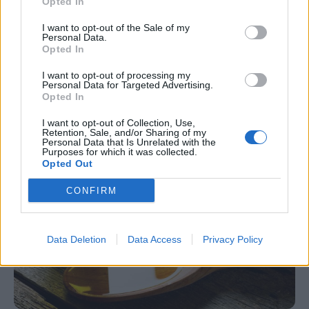
Opted In
Ζέστη ή κρύο; Τι χρειάζεστε για τον
πόνο στη μέση, την κράμπα, τον
I want to opt-out of the Sale of my
Personal Data.
πονοκέφαλο
Opted In
Ορισμένοι πόνοι στο σώμα υποχωρούν χάρη στην
I want to opt-out of processing my
Personal Data for Targeted Advertising.
εφαρμογή πάγου, ενώ άλλοι αντιμετωπίζονται
Opted In
καλύτερα με τη θερμότητα. Πώς θα ξέρουμε λοιπόν…
I want to opt-out of Collection, Use,
Retention, Sale, and/or Sharing of my
Personal Data that Is Unrelated with the
Purposes for which it was collected.
Opted Out
CONFIRM
Data Deletion
Data Access
Privacy Policy