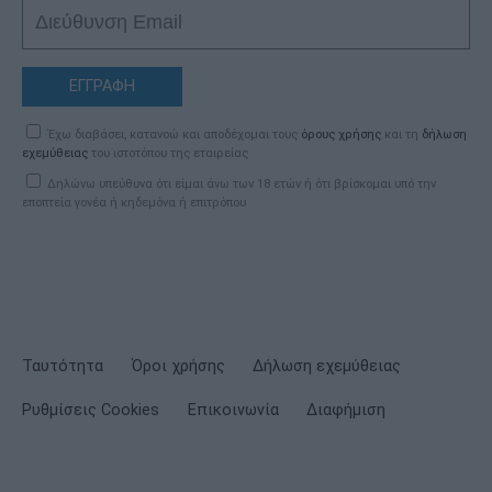
ΕΓΓΡΑΦΗ
Έχω διαβάσει, κατανοώ και αποδέχομαι τους
όρους χρήσης
και τη
δήλωση
εχεμύθειας
του ιστοτόπου της εταιρείας
Δηλώνω υπεύθυνα ότι είμαι άνω των 18 ετών ή ότι βρίσκομαι υπό την
εποπτεία γονέα ή κηδεμόνα ή επιτρόπου
Ταυτότητα
Όροι χρήσης
Δήλωση εχεμύθειας
Ρυθμίσεις Cookies
Επικοινωνία
Διαφήμιση