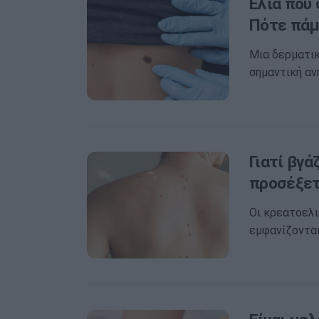
Ελιά που
Πότε πάμ
Μια δερματικ
σημαντική αν
Γιατί βγά
προσέξε
Οι κρεατοελι
εμφανίζονται