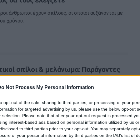
Πώς θα τους ελέγξετε
ροι άνθρωποι έχουν σπίλους, οι οποίοι αυξάνονται με
ου χρόνου.
ικοί σπίλοι & μελάνωμα: Παράγοντες
 & αντιμετώπιση
Do Not Process My Personal Information
δυο ανθρώπους, με πάνω από 100 δυσπλαστικούς
ές), κινδυνεύει να αναπτύξει στη ζωή του κάποιας
to opt-out of the sale, sharing to third parties, or processing of your per
νωμα.
formation for targeted advertising by us, please use the below opt-out s
r selection. Please note that after your opt-out request is processed y
eing interest-based ads based on personal information utilized by us or
disclosed to third parties prior to your opt-out. You may separately opt-
losure of your personal information by third parties on the IAB’s list of
ότε πρέπει να αφαιρούνται;