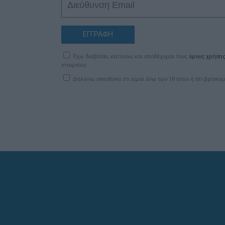
ΕΓΓΡΑΦΗ
Έχω διαβάσει, κατανοώ και αποδέχομαι τους
όρους χρήση
εταιρείας
Δηλώνω υπεύθυνα ότι είμαι άνω των 18 ετών ή ότι βρίσκομ