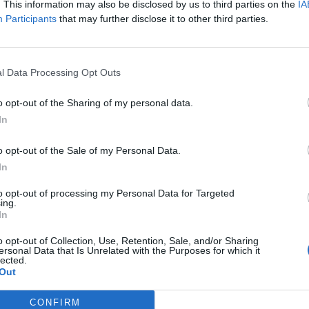
. This information may also be disclosed by us to third parties on the
IA
Participants
that may further disclose it to other third parties.
ων σπίλων είναι ιδιαίτερα συχνή, καθώς σχεδόν όλοι οι
υν στο δέρμα τους από 10-40 ελιές, ενώ…
l Data Processing Opt Outs
o opt-out of the Sharing of my personal data.
In
τρίχες: Πότε η αφαίρεσή τους είναι
o opt-out of the Sale of my Personal Data.
In
νη
to opt-out of processing my Personal Data for Targeted
όβλημα που απασχολεί κυρίως τις γυναίκες είναι οι
ing.
In
ποίες υπάρχουν τρίχες και πώς πρέπει να τις…
o opt-out of Collection, Use, Retention, Sale, and/or Sharing
ersonal Data that Is Unrelated with the Purposes for which it
lected.
Out
 έχετε ελιές που πρέπει να αφαιρεθούν
CONFIRM