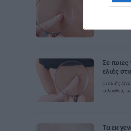
Οι ελιές ή σ
χαρακτηρίζο
χρώμα, λόγω
Σε ποιες
ελιές στ
Οι ελιές είν
καλοήθεις, ω
Τα εκ γεν