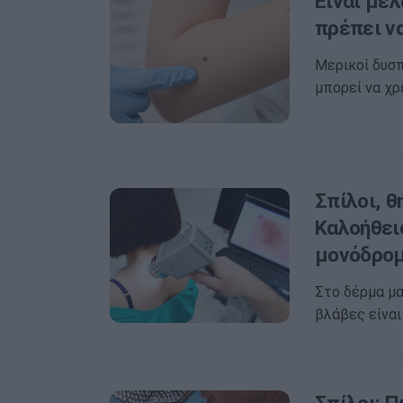
Είναι μελ
πρέπει ν
Μερικοί δυσπ
μπορεί να χρ
Σπίλοι, 
Καλοήθεις
μονόδρομ
Στο δέρμα μ
βλάβες είναι