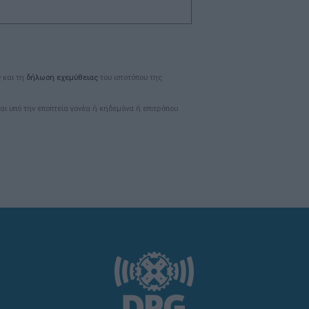
ς
και τη
δήλωση εχεμύθειας
του ιστοτόπου της
αι υπό την εποπτεία γονέα ή κηδεμόνα ή επιτρόπου