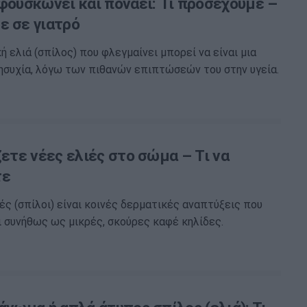
 φουσκώνει και πονάει: Τι προσέχουμε –
ε σε γιατρό
ή ελιά (σπίλος) που φλεγμαίνει μπορεί να είναι μια
ησυχία, λόγω των πιθανών επιπτώσεών του στην υγεία.
ζετε νέες ελιές στο σώμα – Τι να
τε
ές (σπίλοι) είναι κοινές δερματικές αναπτύξεις που
 συνήθως ως μικρές, σκούρες καφέ κηλίδες.