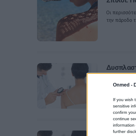
Σπίλοι: 
Οι περισσότε
την πάροδο τ
Δυσπλαστ
κινδύνου
Onmed -
Ένας στους 
σπίλους (ελι
If you wish 
μορφής μελά
sensitive in
confirm you
continue se
information 
further disc
Σπίλοι: Π