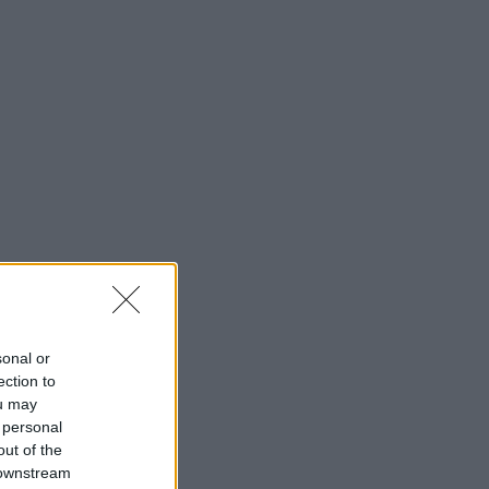
sonal or
ection to
ou may
 personal
out of the
 downstream