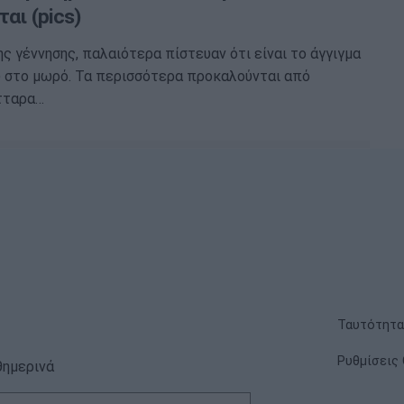
αι (pics)
ης γέννησης, παλαιότερα πίστευαν ότι είναι το άγγιγμα
υ στο μωρό. Τα περισσότερα προκαλούνται από
τταρα…
Ταυτότητα
Ρυθμίσεις 
θημερινά