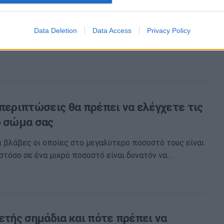
πίλοι είναι καλοήθεις βλάβες του δέρματος, που
νται από την ύπαρξη υπερμελάγχρωσης (σκουρότερο
Data Deletion
Data Access
Privacy Policy
 υπερπαραγωγής μελανίνης,…
 περιπτώσεις θα πρέπει να ελέγχετε τις
ο σώμα σας
αι βλάβες οι οποίες στο μεγαλύτερο ποσοστό τους είναι
στόσο σε ένα μικρό ποσοστό είναι δυνατόν να…
ετής σημάδια και πότε πρέπει να