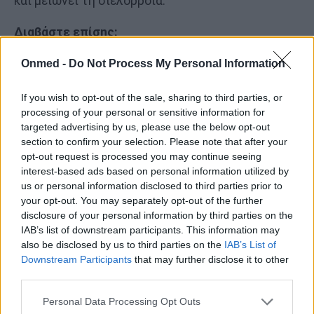
και μειώνει τη σιελόρροια.
Διαβάστε επίσης:
Onmed -
Do Not Process My Personal Information
Στρεπτόκοκκος: Ποιες οι διαφορές από τον απλό
πονόλαιμο
If you wish to opt-out of the sale, sharing to third parties, or
processing of your personal or sensitive information for
Απώλεια γεύσης: Πού οφείλεται και πώς
targeted advertising by us, please use the below opt-out
αποκαθίσταται
section to confirm your selection. Please note that after your
opt-out request is processed you may continue seeing
interest-based ads based on personal information utilized by
us or personal information disclosed to third parties prior to
your opt-out. You may separately opt-out of the further
disclosure of your personal information by third parties on the
IAB’s list of downstream participants. This information may
also be disclosed by us to third parties on the
IAB’s List of
Downstream Participants
that may further disclose it to other
third parties.
Personal Data Processing Opt Outs