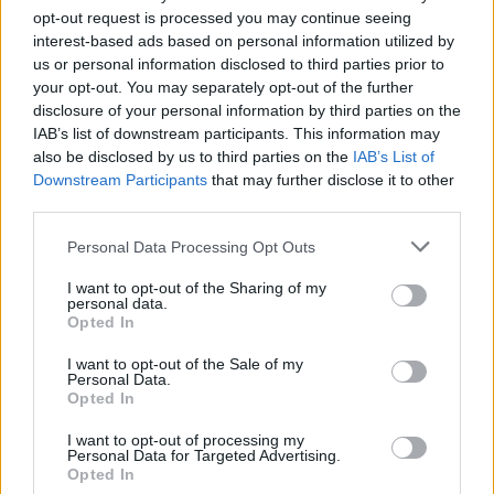
opt-out request is processed you may continue seeing
μεγάλα χρονικά διαστήματα.
interest-based ads based on personal information utilized by
us or personal information disclosed to third parties prior to
-Προσπαθείτε να τα τεντώνετε τακτικά κατά τη
your opt-out. You may separately opt-out of the further
διάρκεια της ημέρας.
disclosure of your personal information by third parties on the
IAB’s list of downstream participants. This information may
-Προτιμήστε αθλητικά παπούτσια ή άλλα με
also be disclosed by us to third parties on the
IAB’s List of
Downstream Participants
that may further disclose it to other
μαλακή σόλα ώστε να απορροφώνται οι
third parties.
κραδασμοί και να μην μεταβιβάζονται στα γόνατα.
Personal Data Processing Opt Outs
-Είναι απαραίτητο να κινείστε αλλά όταν
I want to opt-out of the Sharing of my
παρουσιαστεί πόνος ξεκουραστείτε.
personal data.
Opted In
-Η υπερβολική ξεκούραση είναι λανθασμένη
I want to opt-out of the Sale of my
τακτική, καθώς επιτείνει τη φθορά της
Personal Data.
Opted In
άρθρωσης.
I want to opt-out of processing my
Personal Data for Targeted Advertising.
-Αποφεύγετε την ανύψωση βαρών.
Opted In