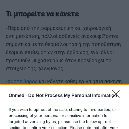
Τι μπορείτε να κάνετε
-Πέρα από την φαρμακευτική και χειρουργική
αντιμετώπιση, πολλοί ασθενείς ανακουφίζονται
σημαντικά με τα θερμά λουτρά ή την τοποθέτηση
θερμών επιθεμάτων στην άρθρωση, ενώ άλλοι
προτιμούν ψυχρά κυρίως όταν προεξάρχει το
στοιχείο της φλεγμονής.
-
Χάστε βάρος
και κάνετε καθημερινά ήπια άσκηση.
Πρόκειται για δύο κινήσεις που συμβάλλουν
Onmed -
Do Not Process My Personal Information
ουσιαστικά και εντυπωσιακά στον έλεγχο των
συμπτωμάτων και την επιβράδυνση της εξέλιξης
If you wish to opt-out of the sale, sharing to third parties, or
της νόσου.
processing of your personal or sensitive information for
targeted advertising by us, please use the below opt-out
-Μην αφήνετε τα γόνατά σας σε θέση κάμψης για
section to confirm your selection. Please note that after your