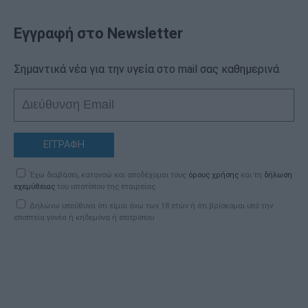
Εγγραφή στο Newsletter
Σημαντικά νέα για την υγεία στο mail σας καθημερινά
ΕΓΓΡΑΦΗ
Έχω διαβάσει, κατανοώ και αποδέχομαι τους
όρους χρήσης
και τη
δήλωση
εχεμύθειας
του ιστοτόπου της εταιρείας
Δηλώνω υπεύθυνα ότι είμαι άνω των 18 ετών ή ότι βρίσκομαι υπό την
εποπτεία γονέα ή κηδεμόνα ή επιτρόπου