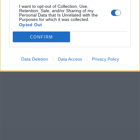
-Αποφύγετε το στρες, το οποίο επιτείνει την
I want to opt-out of Collection, Use,
Retention, Sale, and/or Sharing of my
αίσθηση του πόνου και αυξάνει την κατανάλωση
Personal Data that Is Unrelated with the
Purposes for which it was collected.
φαρμάκων.
Opted Out
Διαβάστε επίσης:
CONFIRM
Πόνοι στις αρθρώσεις: Με ποια διατροφή θα τους
αντιμετωπίσετε
Data Deletion
Data Access
Privacy Policy