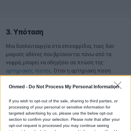
3. Υπόταση
Μια δυσλειτουργία στα επινεφρίδια, τους δύο
μικρούς αδένες που βρίσκονται πάνω από τα
νεφρά, μπορεί να οδηγήσει σε πτώση της
αρτηριακής πίεσης
. Όταν η αρτηριακή πίεση
μειώνεται, ο εγκέφαλος λαμβάνει σήμα ότι είναι
Onmed -
Do Not Process My Personal Information
απαραίτητη η πρόσληψη υγρών, καθώς η
αναπλήρωση υγρών στο αίμα βοηθά να αυξηθεί η
If you wish to opt-out of the sale, sharing to third parties, or
πίεση.
processing of your personal or sensitive information for
targeted advertising by us, please use the below opt-out
section to confirm your selection. Please note that after your
4. Αναιμία
opt-out request is processed you may continue seeing