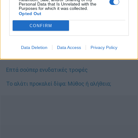
Personal Data that Is Unrelated with the
που ξηραίνουν ακόμη περισσότερο το στόμα.
Purposes for which it was collected.
Opted Out
Πηγή: womenshealthmag.com
CONFIRM
Δείτε κι αυτό:
Υπολογίστε πόσο νερό πρέπει να πίνετε μέσα
Data Deletion
Data Access
Privacy Policy
στην ημέρα
Επτά σούπερ ενυδατικές τροφές
Το αλάτι προκαλεί δίψα: Μύθος ή αλήθεια;