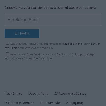
Σημαντικά νέα για την υγεία στο mail σας καθημερινά
ΕΓΓΡΑΦΗ
Έχω διαβάσει, κατανοώ και αποδέχομαι τους
όρους χρήσης
και τη
δήλωση
εχεμύθειας
του ιστοτόπου της εταιρείας
Δηλώνω υπεύθυνα ότι είμαι άνω των 18 ετών ή ότι βρίσκομαι υπό την
εποπτεία γονέα ή κηδεμόνα ή επιτρόπου
Ταυτότητα
Όροι χρήσης
Δήλωση εχεμύθειας
Ρυθμίσεις Cookies
Επικοινωνία
Διαφήμιση