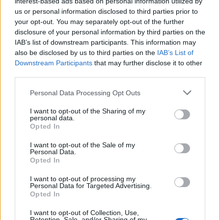
interest-based ads based on personal information utilized by
Η συχνότερη και συνηθέστερη αιτία της
αναιμίας
us or personal information disclosed to third parties prior to
είναι η μεγάλη απώλεια αίματος. Μαζί με το αίμα
your opt-out. You may separately opt-out of the further
disclosure of your personal information by third parties on the
χάνονται όμως και άλλα υγρά, με αποτέλεσμα την
IAB’s list of downstream participants. This information may
αφυδάτωση και το αίσθημα δίψας.
also be disclosed by us to third parties on the
IAB’s List of
Downstream Participants
that may further disclose it to other
third parties.
5. Ξηροστομία
Personal Data Processing Opt Outs
Η
ξηροστομία
είναι στην πλειονότητα των
I want to opt-out of the Sharing of my
περιπτώσεων μια ακίνδυνη κατάσταση που έχει
personal data.
Opted In
ως τυπικό σύμπτωμα τη συχνή και έντονη δίψα. Η
ξηροστομία μπορεί να οφείλεται στην
I want to opt-out of the Sale of my
Personal Data.
προχωρημένη ηλικία, σε ορμονικές μεταβολές ή
Opted In
σε ορισμένα φάρμακα (π.χ. αντικαταθλιπτικά,
I want to opt-out of processing my
Personal Data for Targeted Advertising.
αντιισταμινικά) και αντιμετωπίζεται πρωτίστως
Opted In
με την επαρκή ενυδάτωση αλλά και την αποφυγή
I want to opt-out of Collection, Use,
της καφεΐνης, του αλκοόλ και άλλων προϊόντων
Retention, Sale, and/or Sharing of my