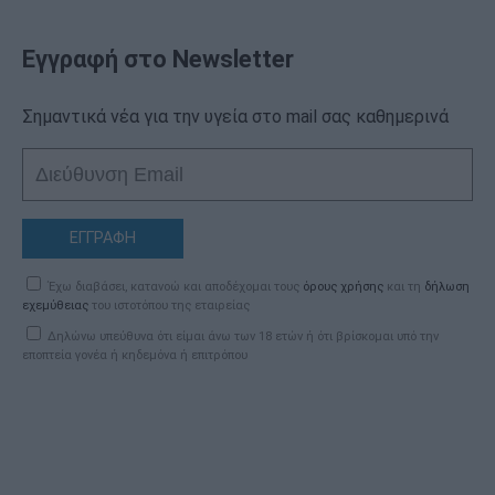
Εγγραφή στο Newsletter
Σημαντικά νέα για την υγεία στο mail σας καθημερινά
ΕΓΓΡΑΦΗ
Έχω διαβάσει, κατανοώ και αποδέχομαι τους
όρους χρήσης
και τη
δήλωση
εχεμύθειας
του ιστοτόπου της εταιρείας
Δηλώνω υπεύθυνα ότι είμαι άνω των 18 ετών ή ότι βρίσκομαι υπό την
εποπτεία γονέα ή κηδεμόνα ή επιτρόπου