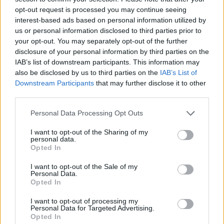
αναλγητικά, όπως παρακεταμόλη, μη στεροειδή
opt-out request is processed you may continue seeing
αντιφλεγμονώδη φάρμακα ή ακόμα και
interest-based ads based on personal information utilized by
ντουλοξετίνη, μια ουσία που έχει αναλγητικές
us or personal information disclosed to third parties prior to
your opt-out. You may separately opt-out of the further
αλλά και αντικαταθλιπτικές ιδιότητες. Η
disclosure of your personal information by third parties on the
φυσικοθεραπεία βοηθά στην ενδυνάμωση των
IAB’s list of downstream participants. This information may
μυών της πάσχουσας περιοχής, στη διεύρυνση
also be disclosed by us to third parties on the
IAB’s List of
Downstream Participants
that may further disclose it to other
των κινήσεων και στην ύφεση του πόνου.
third parties.
Επιβοηθητικά λειτουργούν και ορισμένες μορφές
ήπιας άσκησης, όπως π.χ. γιόγκα, η οποία μειώνει
Personal Data Processing Opt Outs
ταυτόχρονα και τα επίπεδα του στρες. Όταν αυτά
I want to opt-out of the Sharing of my
personal data.
τα μέτρα αποτύχουν, μπορούν να δοκιμαστούν
Opted In
ενέσιμες θεραπείες απευθείας στην άρθρωση.
I want to opt-out of the Sale of my
Personal Data.
Υπάρχουν, όμως, και περιπτώσεις που δεν
Opted In
ανταποκρίνονται σ’ αυτές τις συντηρητικές
I want to opt-out of processing my
θεραπευτικές μεθόδους, οπότε οι ασθενείς
Personal Data for Targeted Advertising.
Opted In
καταφεύγουν στη χειρουργική επέμβαση,