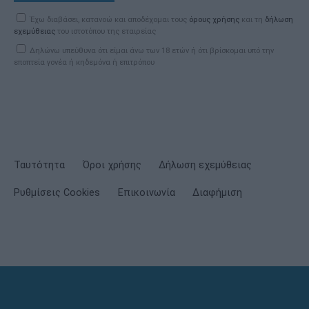
Έχω διαβάσει, κατανοώ και αποδέχομαι τους
όρους χρήσης
και τη
δήλωση
εχεμύθειας
του ιστοτόπου της εταιρείας
Δηλώνω υπεύθυνα ότι είμαι άνω των 18 ετών ή ότι βρίσκομαι υπό την
εποπτεία γονέα ή κηδεμόνα ή επιτρόπου
Ταυτότητα
Όροι χρήσης
Δήλωση εχεμύθειας
Ρυθμίσεις Cookies
Επικοινωνία
Διαφήμιση