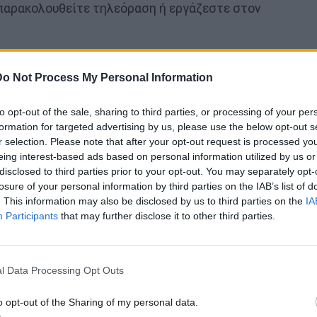
 παρακολουθείτε τηλεόραση ή εργάζεστε στον
Do Not Process My Personal Information
to opt-out of the sale, sharing to third parties, or processing of your per
γάζεστε μπροστά από μια οθόνη, λέει ο δρ. Ahmed.
formation for targeted advertising by us, please use the below opt-out s
r selection. Please note that after your opt-out request is processed y
κάθε 20 λεπτά για να εστιάσετε σε κάτι που είναι
eing interest-based ads based on personal information utilized by us or
disclosed to third parties prior to your opt-out. You may separately opt-
στε να ξεκουράσετε τα μάτια σας. Και
losure of your personal information by third parties on the IAB’s list of
τε ξηρά μάτια.
. This information may also be disclosed by us to third parties on the
IA
Participants
that may further disclose it to other third parties.
 μπορεί να σας προκαλέσει πονοκέφαλο. Εάν
ίτε ότι έχετε τη σωστή συνταγή.
l Data Processing Opt Outs
δεν βλέπετε καλά. Έτσι τα μάτια δυσκολεύονται
ταπονούνται ιδιαίτερα.
o opt-out of the Sharing of my personal data.