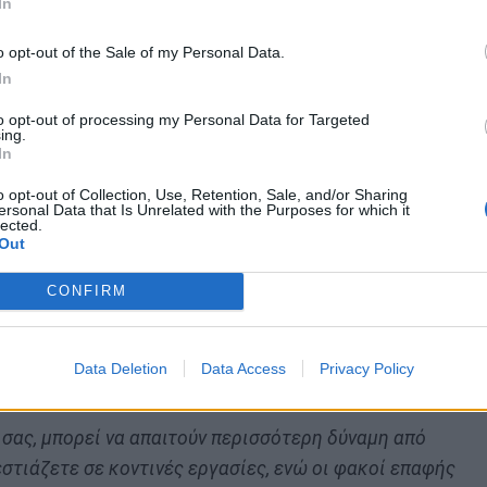
In
ότερα, προσπαθώντας να εστιάσετε καλύτερα μέσα από
ιο καθαρά τα πράγματα. Ο αστιγματισμός μπορεί επίσης
o opt-out of the Sale of my Personal Data.
In
αμορφωμένα σε σχήμα εάν δεν διορθωθεί”
, σημείωσε ο
to opt-out of processing my Personal Data for Targeted
ing.
In
τον σκελετό των γυαλιών
o opt-out of Collection, Use, Retention, Sale, and/or Sharing
ersonal Data that Is Unrelated with the Purposes for which it
lected.
Out
στους κροτάφους
, μπορούν επίσης να σας
CONFIRM
φαρμόζει πάντα καλά. Οι φακοί για μεγαλύτερη
κρες. Αυτό μπορεί να προκαλέσει παραμόρφωση της
Data Deletion
Data Access
Privacy Policy
 σας, μπορεί να απαιτούν περισσότερη δύναμη από
εστιάζετε σε κοντινές εργασίες, ενώ οι φακοί επαφής