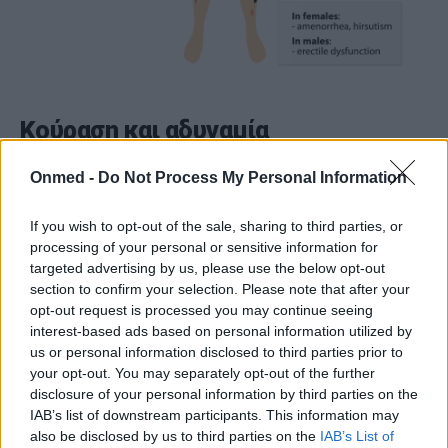
Κούραση και αδυναμία
Onmed -
Do Not Process My Personal Information
Εάν έχετε υψηλή κορτιζόλη, μπορεί να αισθάνεστε
γενικά πιο κουρασμένοι και αδύναμοι από το
If you wish to opt-out of the sale, sharing to third parties, or
κανονικό και μπορεί επίσης να εμφανίσετε πιο
processing of your personal or sensitive information for
στοχευμένη μυϊκή αδυναμία. Αυτό συμβαίνει
targeted advertising by us, please use the below opt-out
section to confirm your selection. Please note that after your
επειδή τα υψηλά επίπεδα κορτιζόλης μπορεί να
opt-out request is processed you may continue seeing
προκαλέσουν μυϊκή ατροφία με την πάροδο του
interest-based ads based on personal information utilized by
χρόνου, αποδυναμώνοντας ειδικά τους ώμους,
us or personal information disclosed to third parties prior to
your opt-out. You may separately opt-out of the further
τους γοφούς και τους μηρούς, ενώ δυσχεραίνει
disclosure of your personal information by third parties on the
την κίνηση γενικότερα.
IAB’s list of downstream participants. This information may
also be disclosed by us to third parties on the
IAB’s List of