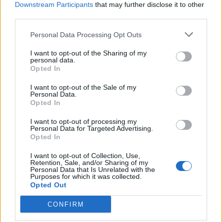
Υπάρχει επίσης ένα στοιχείο ψυχικής κόπωσης με
Downstream Participants
that may further disclose it to other
το σύνδρομο Cushing, το οποίο μερικές φορές
third parties.
μπορεί να επιμείνει ακόμη και κατά την ύφεση της
Personal Data Processing Opt Outs
νόσου. Πολλοί ασθενείς βιώνουν κατάθλιψη, της
I want to opt-out of the Sharing of my
οποίας η κόπωση είναι ένα κοινό σύμπτωμα. Τα
personal data.
Opted In
άτομα με σύνδρομο Cushing συχνά πρέπει να
εργάζονται σκληρότερα σωματικά και διανοητικά
I want to opt-out of the Sale of my
Personal Data.
για να φέρουν εις πέρας τις καθημερινές
Opted In
δραστηριότητες, γεγονός που οδηγεί σε ακόμα
I want to opt-out of processing my
πιο επίμονα αισθήματα κόπωσης.
Personal Data for Targeted Advertising.
Opted In
Αλλαγές στη γονιμότητα
I want to opt-out of Collection, Use,
Retention, Sale, and/or Sharing of my
Personal Data that Is Unrelated with the
Purposes for which it was collected.
Τα υψηλά επίπεδα κορτιζόλης μπορούν να
Opted Out
επηρεάσουν τη φυσιολογική λειτουργία των
CONFIRM
όρχεων και των ωοθηκών, επομένως το σύνδρομο
Cushing μπορεί να προκαλέσει αλλαγές στη