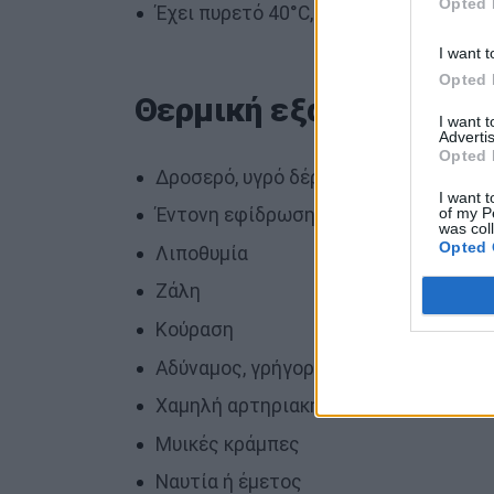
Opted 
Έχει πυρετό 40°C, που υποδηλώνει θ
I want t
Opted 
Θερμική εξάντληση: Σ
I want 
Advertis
Opted 
Δροσερό, υγρό δέρμα με όψη σαν να α
I want t
of my P
Έντονη εφίδρωση
was col
Opted 
Λιποθυμία
Ζάλη
Κούραση
Αδύναμος, γρήγορος καρδιακός παλμ
Χαμηλή αρτηριακή πίεση μετά από όρ
Μυικές κράμπες
Ναυτία ή έμετος