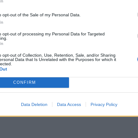
In
ερμοπληξία
o opt-out of the Sale of my Personal Data.
In
υμπτώματα
to opt-out of processing my Personal Data for Targeted
ing.
In
νατριχιάζει όταν βρίσκεται σε ζέστη
o opt-out of Collection, Use, Retention, Sale, and/or Sharing
ersonal Data that Is Unrelated with the Purposes for which it
lected.
Out
CONFIRM
ός
Data Deletion
Data Access
Privacy Policy
θια στάση