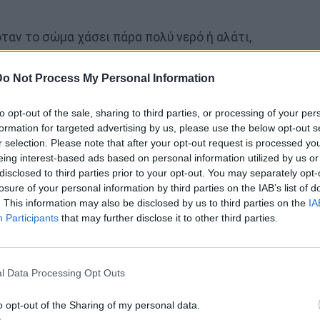
όταν το σώμα χάσει πάρα πολύ νερό ή αλάτι,
δάτωσης. Μπορεί να ξεκινήσει ξαφνικά ή να
ργασία, άσκηση ή παιχνίδι στη ζέστη.
Do Not Process My Personal Information
to opt-out of the sale, sharing to third parties, or processing of your per
οήθεια έκτακτης ανάγκης
formation for targeted advertising by us, please use the below opt-out s
r selection. Please note that after your opt-out request is processed y
eing interest-based ads based on personal information utilized by us or
ομο παρουσιάζει τα εξής:
disclosed to third parties prior to your opt-out. You may separately opt-
losure of your personal information by third parties on the IAB’s list of
. This information may also be disclosed by us to third parties on the
IA
Participants
that may further disclose it to other third parties.
l Data Processing Opt Outs
o opt-out of the Sharing of my personal data.