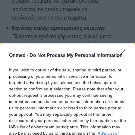
λιπαρά τρόφιμα και γαλακτοκομικά
προϊόντα, τα οποία μπορούν να
επιδεινώσουν τα συμπτώματα.
Κανόνες καλής προσωπικής υγιεινής
:
Πλένετε συχνά τα χέρια σας, ειδικά μετά
τη χρήση του μπάνιου και πριν από το
φαγητό, για να αποτρέψετε την εξάπλωση
Onmed -
Do Not Process My Personal Information
της μόλυνσης.
If you wish to opt-out of the sale, sharing to third parties, or
processing of your personal or sensitive information for
targeted advertising by us, please use the below opt-out
section to confirm your selection. Please note that after your
opt-out request is processed you may continue seeing
interest-based ads based on personal information utilized by
us or personal information disclosed to third parties prior to
your opt-out. You may separately opt-out of the further
disclosure of your personal information by third parties on the
IAB’s list of downstream participants. This information may
also be disclosed by us to third parties on the
IAB’s List of