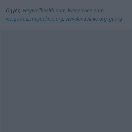
Πηγές:
verywellhealth.com
,
livescience.com
,
vic.gov.au
,
mayoclinic.org
,
clevelandclinic.org
,
gi.org