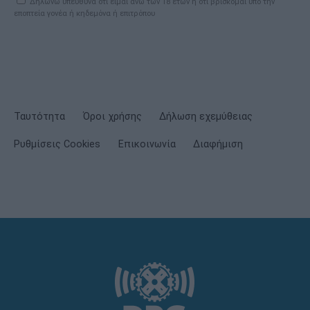
Δηλώνω υπεύθυνα ότι είμαι άνω των 18 ετών ή ότι βρίσκομαι υπό την
εποπτεία γονέα ή κηδεμόνα ή επιτρόπου
Ταυτότητα
Όροι χρήσης
Δήλωση εχεμύθειας
Ρυθμίσεις Cookies
Επικοινωνία
Διαφήμιση