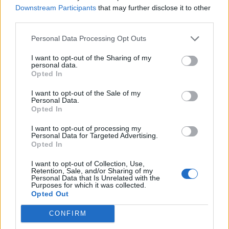
Downstream Participants
that may further disclose it to other
third parties.
Personal Data Processing Opt Outs
I want to opt-out of the Sharing of my
personal data.
Γαστρεντερικά προβλήματα: Πότε
Opted In
πρέπει να επικοινωνήσετε με
I want to opt-out of the Sale of my
Personal Data.
γιατρό
Opted In
I want to opt-out of processing my
Είναι σημαντικό να αναζητήσετε ιατρική βοήθεια
Personal Data for Targeted Advertising.
Opted In
εάν εμφανίσετε οποιοδήποτε από τα ακόλουθα:
I want to opt-out of Collection, Use,
Retention, Sale, and/or Sharing of my
Επίμονος υψηλός πυρετός (πάνω από 38°C)
Personal Data that Is Unrelated with the
Purposes for which it was collected.
Έντονος πόνος στην κοιλιά
Opted Out
Εμετός ή κόπρανα με αίμα
CONFIRM