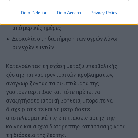
Σημάδια σοβαρής αφυδάτωσης, όπως ζάλη,
σύγχυση και γρήγορος καρδιακός παλμός
Data Deletion
Data Access
Privacy Policy
Συμπτώματα που διαρκούν περισσότερο
από μερικές ημέρες
Δυσκολία στη διατήρηση των υγρών λόγω
συνεχών εμετών
Κατανοώντας τη σχέση μεταξύ υπερβολικής
ζέστης και γαστρεντερικών προβλημάτων,
αναγνωρίζοντας τα συμπτώματα της
γαστρεντερίτιδας και πότε πρέπει να
αναζητήσετε ιατρική βοήθεια, μπορείτε να
διαχειριστείτε και να μετριάσετε
αποτελεσματικά τις επιπτώσεις αυτής της
κοινής και συχνά δυσάρεστης κατάστασης κατά
τη διάρκεια της ζέστης.