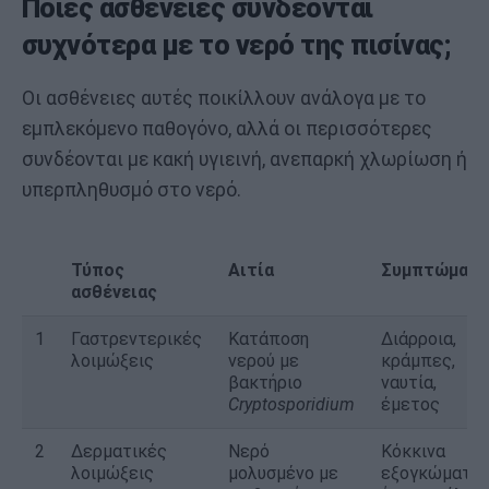
Ποιες ασθένειες συνδέονται
συχνότερα με το νερό της πισίνας;
Οι ασθένειες αυτές ποικίλλουν ανάλογα με το
εμπλεκόμενο παθογόνο, αλλά οι περισσότερες
συνδέονται με κακή υγιεινή, ανεπαρκή χλωρίωση ή
υπερπληθυσμό στο νερό.
Τύπος
Αιτία
Συμπτώματα
ασθένειας
1
Γαστρεντερικές
Κατάποση
Διάρροια,
λοιμώξεις
νερού με
κράμπες,
βακτήριο
ναυτία,
Cryptosporidium
έμετος
2
Δερματικές
Νερό
Κόκκινα
λοιμώξεις
μολυσμένο με
εξογκώματα