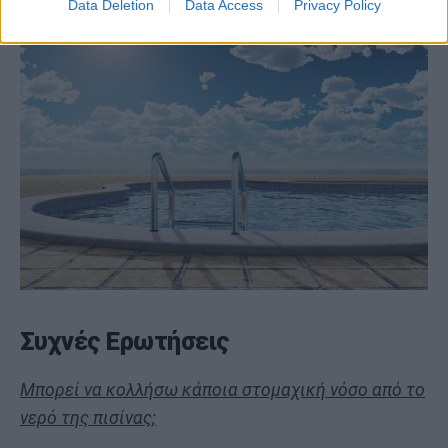
Data Deletion
Data Access
Privacy Policy
Συχνές Ερωτήσεις
Μπορεί να κολλήσω κάποια στομαχική νόσο από το
νερό της πισίνας;