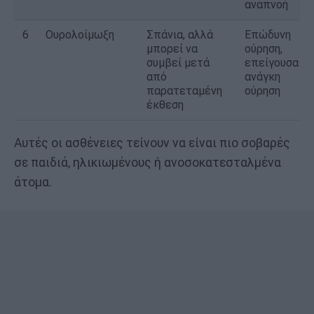
αναπνοή
6
Ουρολοίμωξη
Σπάνια, αλλά
Επώδυνη
μπορεί να
ούρηση,
συμβεί μετά
επείγουσα
από
ανάγκη
παρατεταμένη
ούρηση
έκθεση
Αυτές οι ασθένειες τείνουν να είναι πιο σοβαρές
σε παιδιά, ηλικιωμένους ή ανοσοκατεσταλμένα
άτομα.