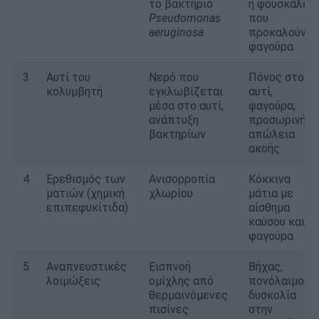
το βακτήριο
ή φουσκάλες
Pseudomonas
που
aeruginosa
προκαλούν
φαγούρα
3
Αυτί του
Νερό που
Πόνος στο
κολυμβητή
εγκλωβίζεται
αυτί,
μέσα στο αυτί,
φαγούρα,
ανάπτυξη
προσωρινή
βακτηρίων
απώλεια
ακοής
4
Ερεθισμός των
Ανισορροπία
Κόκκινα
ματιών (χημική
χλωρίου
μάτια με
επιπεφυκίτιδα)
αίσθημα
καύσου και
φαγούρα
5
Αναπνευστικές
Εισπνοή
Βήχας,
λοιμώξεις
ομίχλης από
πονόλαιμος,
θερμαινόμενες
δυσκολία
πισίνες
στην