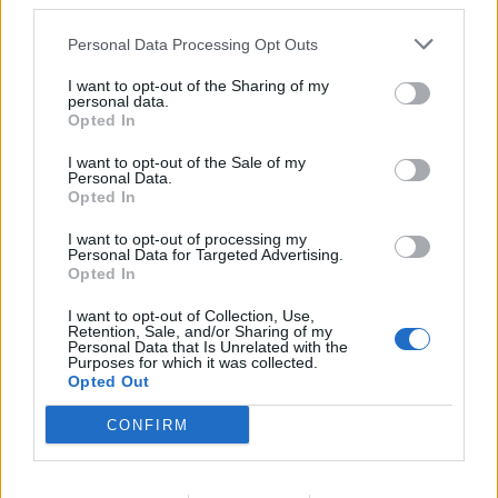
third parties.
επιβλαβή μικρόβια.
Personal Data Processing Opt Outs
Αποφύγετε την κατάποση του νερού της
I want to opt-out of the Sharing of my
πισίνας
personal data.
Opted In
Κάντε πάντοτε ντους πριν και μετά το
I want to opt-out of the Sale of my
κολύμπι
Personal Data.
Opted In
Μην κολυμπάτε με ανοιχτές πληγές ή
πρόσφατες μολύνσεις
I want to opt-out of processing my
Personal Data for Targeted Advertising.
Μην επιτρέπετε σε παιδιά με διάρροια να
Opted In
εισέρχονται στην πισίνα
I want to opt-out of Collection, Use,
Retention, Sale, and/or Sharing of my
Ελέγξτε τα επίπεδα χλωρίου και pH εάν
Personal Data that Is Unrelated with the
Purposes for which it was collected.
υπάρχουν διαθέσιμα σχετικά κιτ δοκιμών
Opted Out
Φοράτε γυαλιά κολύμβησης και
CONFIRM
ωτοασπίδες εάν είστε επιρρεπείς σε
ερεθισμούς