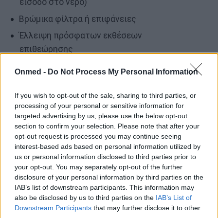
είσοδο στο νερό)
Βρώμικα φίλτρα ή επιφάνειες
Έλλειψη πρόσφατων εκθέσεων
επιθεώρησης
Onmed -
Do Not Process My Personal Information
Αυτά μπορεί να υποδεικνύουν ανεπαρκείς/
υποτυπώδεις πρακτικές υγιεινής ή υπερβολική
If you wish to opt-out of the sale, sharing to third parties, or
χρήση, αυξάνοντας τον κίνδυνο μόλυνσης.
processing of your personal or sensitive information for
targeted advertising by us, please use the below opt-out
section to confirm your selection. Please note that after your
Πώς μπορείτε να μειώσετε τον
opt-out request is processed you may continue seeing
interest-based ads based on personal information utilized by
κίνδυνο ασθενειών που σχετίζονται
us or personal information disclosed to third parties prior to
με την πισίνα;
your opt-out. You may separately opt-out of the further
disclosure of your personal information by third parties on the
IAB’s list of downstream participants. This information may
Οι ασφαλείς πρακτικές κολύμβησης κάνουν
also be disclosed by us to third parties on the
IAB’s List of
σημαντική διαφορά στην μείωση της έκθεσης σε
Downstream Participants
that may further disclose it to other