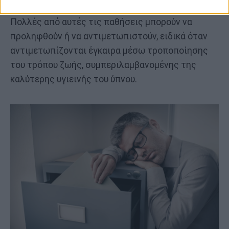
Πολλές από αυτές τις παθήσεις μπορούν να
προληφθούν ή να αντιμετωπιστούν, ειδικά όταν
αντιμετωπίζονται έγκαιρα μέσω τροποποίησης
του τρόπου ζωής, συμπεριλαμβανομένης της
καλύτερης υγιεινής του ύπνου.