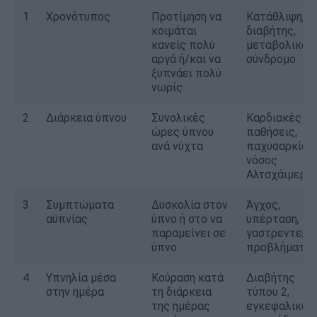
1
Χρονότυπος
Προτίμηση να
Κατάθλιψη,
κοιμάται
διαβήτης,
κανείς πολύ
μεταβολικό
αργά ή/και να
σύνδρομο
ξυπνάει πολύ
νωρίς
2
Διάρκεια ύπνου
Συνολικές
Καρδιακές
ώρες ύπνου
παθήσεις,
ανά νύχτα
παχυσαρκία,
νόσος
Αλτσχάιμερ
3
Συμπτώματα
Δυσκολία στον
Άγχος,
αϋπνίας
ύπνο ή στο να
υπέρταση,
παραμείνει σε
γαστρεντερι
ύπνο
προβλήματα
4
Υπνηλία μέσα
Κούραση κατά
Διαβήτης
στην ημέρα
τη διάρκεια
τύπου 2,
της ημέρας
εγκεφαλικό