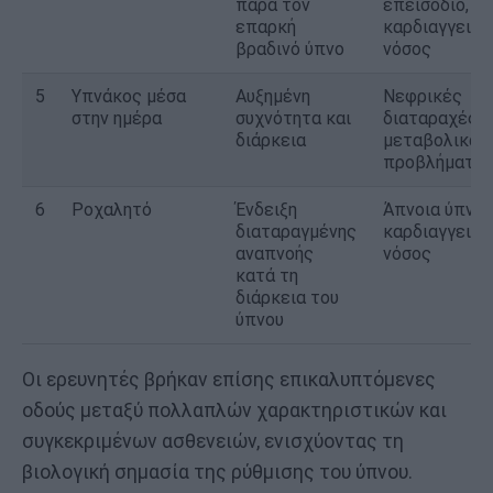
παρά τον
επεισόδιο,
επαρκή
καρδιαγγειακ
βραδινό ύπνο
νόσος
5
Υπνάκος μέσα
Αυξημένη
Νεφρικές
στην ημέρα
συχνότητα και
διαταραχές,
διάρκεια
μεταβολικά
προβλήματα
6
Ροχαλητό
Ένδειξη
Άπνοια ύπνου
διαταραγμένης
καρδιαγγειακ
αναπνοής
νόσος
κατά τη
διάρκεια του
ύπνου
Οι ερευνητές βρήκαν επίσης επικαλυπτόμενες
οδούς μεταξύ πολλαπλών χαρακτηριστικών και
συγκεκριμένων ασθενειών, ενισχύοντας τη
βιολογική σημασία της ρύθμισης του ύπνου.