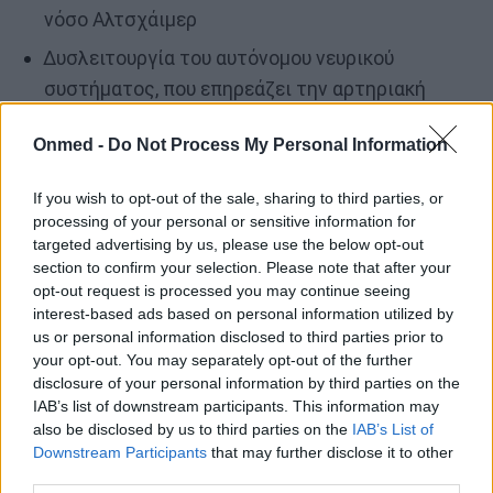
νόσο Αλτσχάιμερ
Δυσλειτουργία του αυτόνομου νευρικού
συστήματος, που επηρεάζει την αρτηριακή
πίεση και την μεταβλητότητα του
Onmed -
Do Not Process My Personal Information
καρδιακού ρυθμού
If you wish to opt-out of the sale, sharing to third parties, or
Με την πάροδο του χρόνου, αυτές οι επιδράσεις
processing of your personal or sensitive information for
targeted advertising by us, please use the below opt-out
επιδεινώνονται και αυξάνουν την ευαλωτότητα
section to confirm your selection. Please note that after your
τόσο σε χρόνιες όσο και σε οξείες ασθένειες.
opt-out request is processed you may continue seeing
interest-based ads based on personal information utilized by
us or personal information disclosed to third parties prior to
Ποιες κατηγορίες ασθενειών
your opt-out. You may separately opt-out of the further
ανέδειξε η έρευνα
disclosure of your personal information by third parties on the
IAB’s list of downstream participants. This information may
also be disclosed by us to third parties on the
IAB’s List of
Οι 172 ασθένειες που σχετίζονται με τα
Downstream Participants
that may further disclose it to other
χαρακτηριστικά του ύπνου εμπίπτουν στις
third parties.