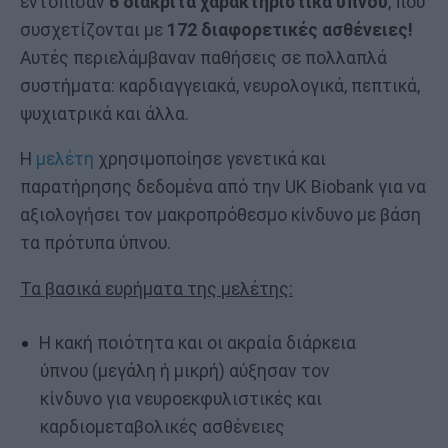
εντόπισαν
6 διακριτά χαρακτηριστικά ύπνου
, που
συσχετίζονται με
172 διαφορετικές ασθένειες!
Αυτές περιελάμβαναν παθήσεις σε πολλαπλά
συστήματα: καρδιαγγειακά, νευρολογικά, πεπτικά,
ψυχιατρικά και άλλα.
Η
μελέτη
χρησιμοποίησε γενετικά και
παρατήρησης δεδομένα από την UK Biobank για να
αξιολογήσει τον μακροπρόθεσμο κίνδυνο με βάση
τα πρότυπα ύπνου.
Τα βασικά ευρήματα της μελέτης:
Η κακή ποιότητα και οι ακραία διάρκεια
ύπνου (μεγάλη ή μικρή) αύξησαν τον
κίνδυνο για νευροεκφυλιστικές και
καρδιομεταβολικές ασθένειες