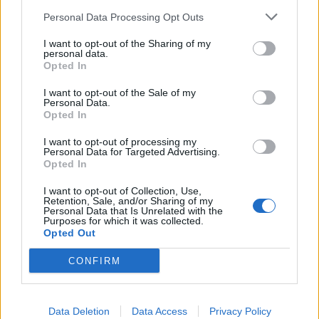
ακόλουθες ευρείες κατηγορίες:
Personal Data Processing Opt Outs
Νευρολογικές: Αλτσχάιμερ, Πάρκινσον,
I want to opt-out of the Sharing of my
personal data.
πολλαπλή σκλήρυνση
Opted In
Ψυχιατρικές: Κατάθλιψη, αγχώδεις
I want to opt-out of the Sale of my
Personal Data.
διαταραχές, σχιζοφρένεια
Opted In
Καρδιομεταβολικές: Εγκεφαλικό επεισόδιο,
I want to opt-out of processing my
στεφανιαία νόσος, διαβήτης τύπου 2
Personal Data for Targeted Advertising.
Opted In
Πεπτικό: Γαστροοισοφαγική
I want to opt-out of Collection, Use,
παλινδρόμηση, σύνδρομο ευερέθιστου
Retention, Sale, and/or Sharing of my
Personal Data that Is Unrelated with the
εντέρου, φλεγμονώδης νόσος του εντέρου
Purposes for which it was collected.
Opted Out
Αναπνευστικό: Άσθμα, υπνική άπνοια,
Χρόνια Αναπνευστική Πνευμονοπάθεια
CONFIRM
Ενδοκρινικό: Υποθυρεοειδισμός,
μεταβολικό σύνδρομο
Data Deletion
Data Access
Privacy Policy