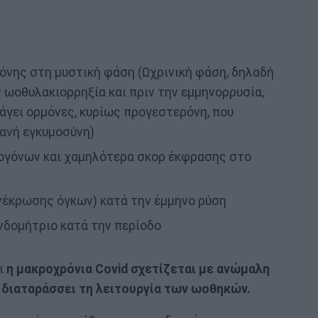
νης στη μυστική φάση (Ωχρινική φάση, δηλαδή
 ωοθυλακιορρηξία και πριν την εμμηνορρυσία,
άγει ορμόνες, κυρίως προγεστερόνη, που
θανή εγκυμοσύνη)
ρογόνων και χαμηλότερα σκορ έκφρασης στο
νέκρωσης όγκων) κατά την έμμηνο ρύση
δομήτριο κατά την περίοδο
ι
η μακροχρόνια Covid σχετίζεται με ανώμαλη
 διαταράσσει τη λειτουργία των ωοθηκών.