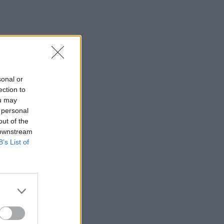
sonal or
ection to
ou may
 personal
out of the
 downstream
B’s List of