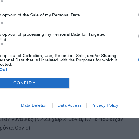
In
o opt-out of the Sale of my Personal Data.
In
to opt-out of processing my Personal Data for Targeted
ing.
In
o opt-out of Collection, Use, Retention, Sale, and/or Sharing
ersonal Data that Is Unrelated with the Purposes for which it
lected.
Out
CONFIRM
ιαδικτυακή έρευνα, κλινική παρακολούθηση
ματος και ενδομητρίου.
Data Deletion
Data Access
Privacy Policy
187 γυναίκες (9.423 χωρίς Covid, 1.716 που είχαν
ρόνια Covid).