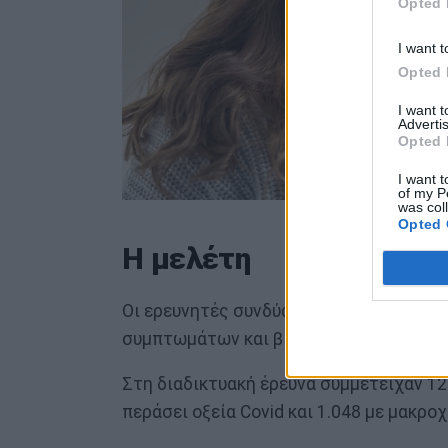
Opted 
I want t
Opted 
I want 
Advertis
Opted 
I want t
of my P
was col
Opted 
Η μελέτη
Οι ερευνητές συνδύασαν στοιχεία από δ
συμπτωμάτων και βιολογικά δείγματα αί
Στη διαδικτυακή έρευνα συμμετείχαν 12.
περάσει οξεία Covid και 1.048 με μακροχ