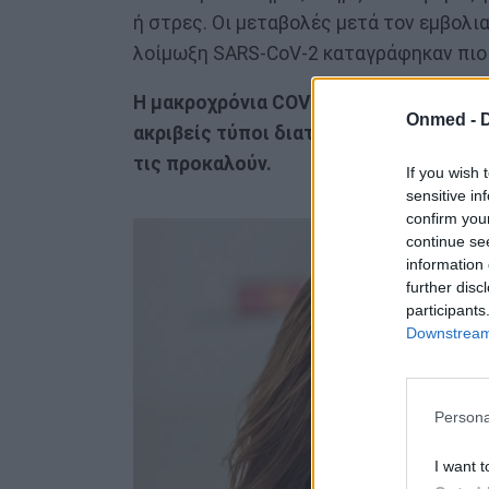
ή στρες. Οι μεταβολές μετά τον εμβολια
λοίμωξη SARS-CoV-2 καταγράφηκαν πιο 
Η μακροχρόνια COVID έχει επηρεάσει π
Onmed -
ακριβείς τύποι διαταραχών του κύκλου
τις προκαλούν.
If you wish 
sensitive in
confirm you
continue se
information 
further disc
participants
Downstream 
Persona
I want t