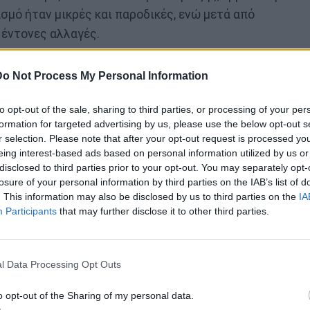
σμό ήταν μικρές και παροδικές, ενώ μετά από
έντονες αλλαγές.
ερισσότερες γυναίκες από άνδρες, αλλά οι
Do Not Process My Personal Information
 παραμένουν ασαφείς, όπως και οι μηχανισμοί που
to opt-out of the sale, sharing to third parties, or processing of your per
formation for targeted advertising by us, please use the below opt-out s
r selection. Please note that after your opt-out request is processed y
eing interest-based ads based on personal information utilized by us or
disclosed to third parties prior to your opt-out. You may separately opt-
losure of your personal information by third parties on the IAB’s list of
. This information may also be disclosed by us to third parties on the
IA
Participants
that may further disclose it to other third parties.
l Data Processing Opt Outs
o opt-out of the Sharing of my personal data.