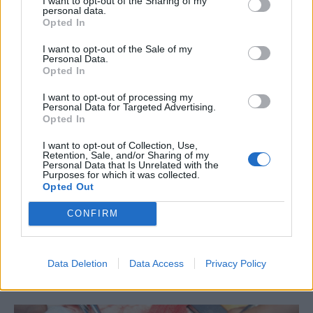
I want to opt-out of the Sharing of my
personal data.
(π.χ., βαρφαρίνη ή απιξαμπάνη)
Opted In
συνταγογραφούνται για την πρόληψη του
I want to opt-out of the Sale of my
σχηματισμού θρόμβων και εγκεφαλικού
Personal Data.
Opted In
επεισοδίου.
I want to opt-out of processing my
Τρόπος ζωής και παρακολούθηση: Η
Personal Data for Targeted Advertising.
συνεπής καρδιακή παρακολούθηση κατά τη
Opted In
διάρκεια της νοσηλείας διασφαλίζει την
I want to opt-out of Collection, Use,
Retention, Sale, and/or Sharing of my
έγκαιρη ανίχνευση και παρέμβαση.
Personal Data that Is Unrelated with the
Purposes for which it was collected.
Σε επιλεγμένες περιπτώσεις μπορεί να
Opted Out
χρειαστεί ηλεκτρική καρδιοανάταξη
CONFIRM
(ελεγχόμενο σοκ) εάν η καρδιά δεν
μπορέσει να επανέλθει σε φυσιολογικό
ρυθμό από μόνη της.
Data Deletion
Data Access
Privacy Policy