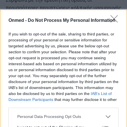
περισσότερες περιπτώσεις κολπικής μαρμαρυγής
μετά από χειρουργική επέμβαση καρδιακού
Onmed -
Do Not Process My Personal Information
bypass είναι θεραπεύσιμες και αναστρέψιμες. Η
έγκαιρη ανίχνευση και η προληπτική φροντίδα
If you wish to opt-out of the sale, sharing to third parties, or
μειώνουν σημαντικά τον κίνδυνο επιπλοκών.
processing of your personal or sensitive information for
targeted advertising by us, please use the below opt-out
section to confirm your selection. Please note that after your
Οι στρατηγικές θεραπείας περιλαμβάνουν:
opt-out request is processed you may continue seeing
interest-based ads based on personal information utilized by
Έλεγχος καρδιακού ρυθμού: Φάρμακα όπως
us or personal information disclosed to third parties prior to
οι βήτα-αναστολείς ή οι αναστολείς
your opt-out. You may separately opt-out of the further
disclosure of your personal information by third parties on the
διαύλων ασβεστίου βοηθούν στην
IAB’s list of downstream participants. This information may
επιβράδυνση του καρδιακού ρυθμού.
also be disclosed by us to third parties on the
IAB’s List of
Αντιαρρυθμικά φάρμακα όπως η
Downstream Participants
that may further disclose it to other
third parties.
αμιωδαρόνη μπορούν να αποκαταστήσουν
τον φυσιολογικό ρυθμό.
Personal Data Processing Opt Outs
Αντιπηκτική αγωγή: Αραιωτικά αίματος