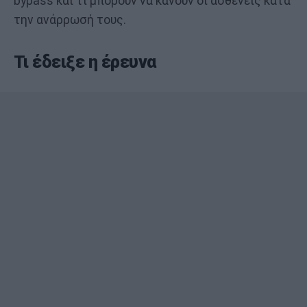
bypass και τι μπορούν να κάνουν οι ασθενείς κατά
την ανάρρωσή τους.
Τι έδειξε η έρευνα