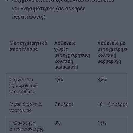
Αυξημένο κίνδυνο εγκεφαλικού επεισοδίου
και θνησιμότητας (σε σοβαρές
περιπτώσεις).
Μετεγχειρητικό
Ασθενείς
Ασθενείς με
αποτέλεσμα
χωρίς
μετεγχειρητικ
μετεγχειρητική
κολπική
κολπική
μαρμαρυγή
μαρμαρυγή
Συχνότητα
1,8%
4,5%
εγκεφαλικού
επεισοδίου
Μέση διάρκεια
7 ημέρες
10–12 ημέρες
νοσηλείας
Πιθανότητα
8%
15%
επανεισαγωγής